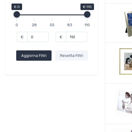
€ 0
€ 110
0
28
55
83
110
€
€
Aggiorna Filtri
Resetta Filtri