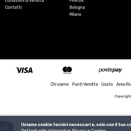
Condizioni di vendita
Firenze
Contatti
Bologna
Milano
Chi siamo
Punti Vendita
Usato
Area Ri
Copyrigh
Usiamo cookie tecnici necessari e, solo con il tuo 
Dettagli nelle informative
Privacy
e
Cookies
.