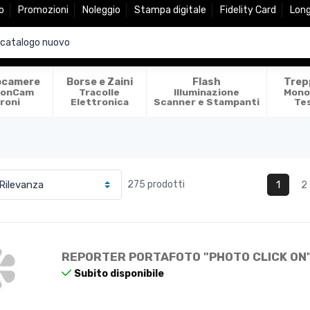
o
Promozioni
Noleggio
Stampa digitale
Fidelity Card
Lon
ocamere
Borse e Zaini
Flash
Trep
ionCam
Tracolle
Illuminazione
Mono
roni
Elettronica
Scanner e Stampanti
Te
1
2
275 prodotti
REPORTER PORTAFOTO "PHOTO CLICK ON
Subito disponibile