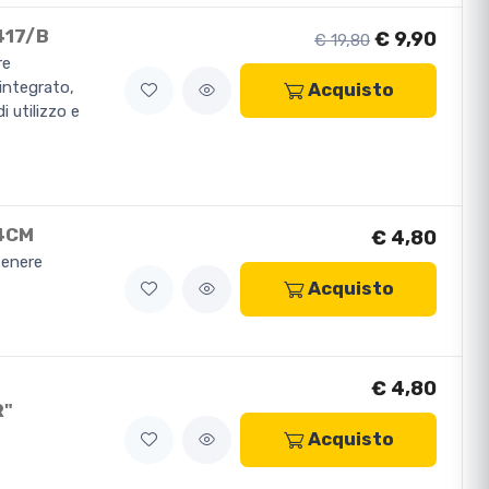
417/B
€ 9,90
€ 19,80
re
 integrato,
Acquisto
 utilizzo e
X4CM
€ 4,80
tenere
Acquisto
€ 4,80
R"
Acquisto