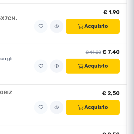
€ 1,90
5X7CM.
Acquisto
€ 7,40
€ 14,80
on gli
Acquisto
 ORIZ
€ 2,50
s
Acquisto