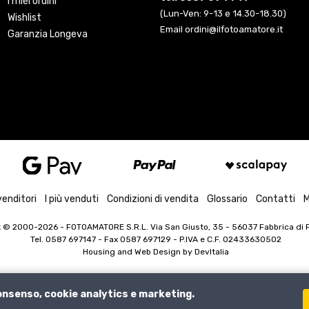
I miei ordini
(Lun-Ven: 9-13 e 14.30-18.30)
Wishlist
Email ordini@ilfotoamatore.it
Garanzia Longeva
venditori
I più venduti
Condizioni di vendita
Glossario
Contatti
M
t © 2000-2026
- FOTOAMATORE S.R.L. Via San Giusto, 35 - 56037 Fabbrica di Pe
Tel. 0587 697147 - Fax 0587 697129 -
P.IVA e C.F. 02433630502
Housing and Web Design by
DevItalia
consenso, cookie analytics e marketing.