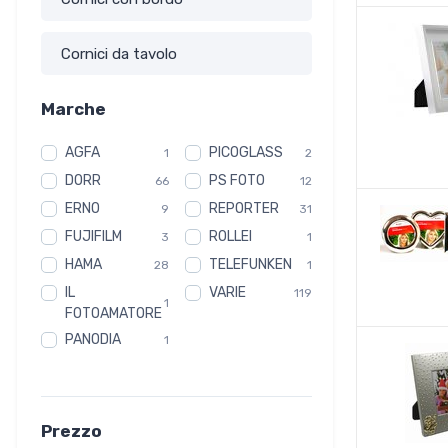
Cornici da tavolo
Marche
AGFA
PICOGLASS
1
2
DORR
PS FOTO
66
12
ERNO
REPORTER
9
31
FUJIFILM
ROLLEI
3
1
HAMA
TELEFUNKEN
28
1
IL
VARIE
119
1
FOTOAMATORE
PANODIA
1
Prezzo