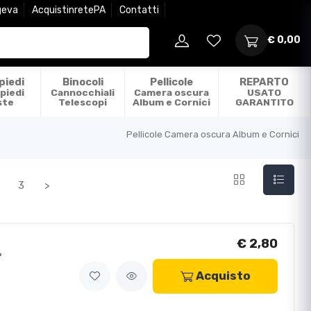
geva
AcquistinretePA
Contatti
€ 0,00
piedi
Binocoli
Pellicole
REPARTO
piedi
Cannocchiali
Camera oscura
USATO
ste
Telescopi
Album e Cornici
GARANTITO
Pellicole Camera oscura Album e Cornici
3
>
€ 2,80
"
Acquisto