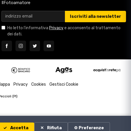
IlFotoamatore
Iscriviti alla newsletter
Ho letto l'informativa
Privacy
e acconsento al trattamento
dei dati.
appa
Privacy
Cookies
Gestisci Cookie
ccioli (PI)
Accetta
Rifiuta
⚙️ Preferenze