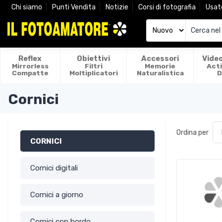
Chi siamo
Punti Vendita
Notizie
Corsi di fotografia
Usat
Reflex
Obiettivi
Accessori
Vide
Mirrorless
Filtri
Memorie
Act
Compatte
Moltiplicatori
Naturalistica
D
Cornici
Ordina per
CORNICI
Cornici digitali
Cornici a giorno
Cornici con bordo