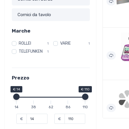
Cornici da tavolo
Marche
ROLLEI
VARIE
1
1
TELEFUNKEN
1
Prezzo
€ 14
€ 110
14
38
62
86
110
€
€