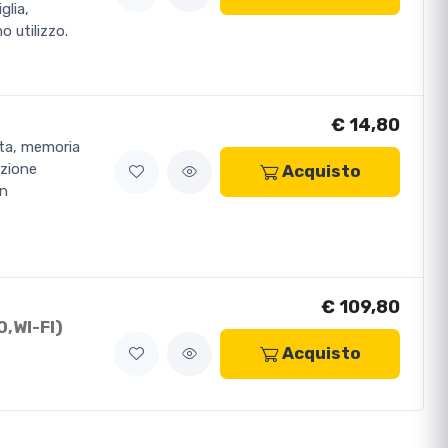
glia,
o utilizzo.
€ 14,80
ata, memoria
uzione
Acquisto
on
€ 109,80
,WI-FI)
Acquisto