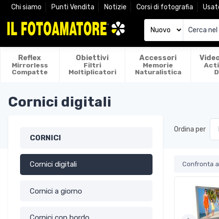
Chi siamo
Punti Vendita
Notizie
Corsi di fotografia
Usat
Reflex
Obiettivi
Accessori
Vide
Mirrorless
Filtri
Memorie
Act
Compatte
Moltiplicatori
Naturalistica
D
Cornici digitali
Ordina per
CORNICI
Cornici digitali
Confronta ar
Cornici a giorno
Cornici con bordo