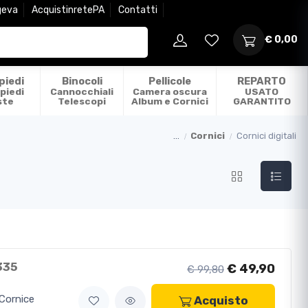
geva
AcquistinretePA
Contatti
€ 0,00
piedi
Binocoli
Pellicole
REPARTO
piedi
Cannocchiali
Camera oscura
USATO
ste
Telescopi
Album e Cornici
GARANTITO
...
Cornici
Cornici digitali
335
€ 49,90
€ 99,80
Cornice
Acquisto