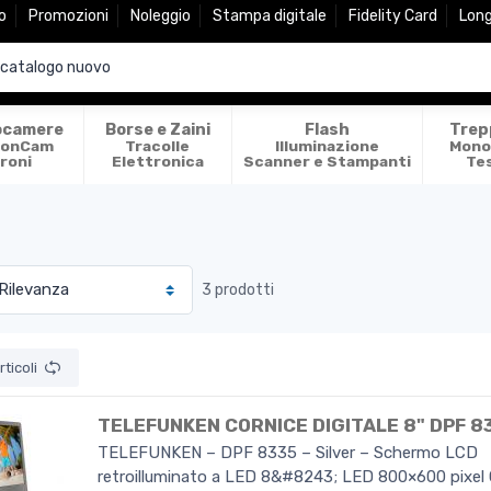
o
Promozioni
Noleggio
Stampa digitale
Fidelity Card
Lon
ocamere
Borse e Zaini
Flash
Trep
ionCam
Tracolle
Illuminazione
Mono
roni
Elettronica
Scanner e Stampanti
Te
3 prodotti
ticoli
TELEFUNKEN CORNICE DIGITALE 8" DPF 8
TELEFUNKEN – DPF 8335 – Silver – Schermo LCD
retroilluminato a LED 8&#8243; LED 800×600 pixel 