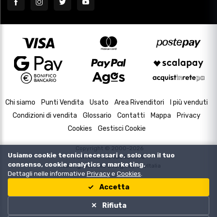
Chi siamo
Punti Vendita
Usato
Area Rivenditori
I più venduti
Condizioni di vendita
Glossario
Contatti
Mappa
Privacy
Cookies
Gestisci Cookie
Copyright © 2000-2026
Usiamo cookie tecnici necessari e, solo con il tuo
P.IVA e C.F. 02433630502
consenso, cookie analytics e marketing.
Housing and Web Design by
DevItalia
Dettagli nelle informative
Privacy
e
Cookies
.
Accetta
Rifiuta