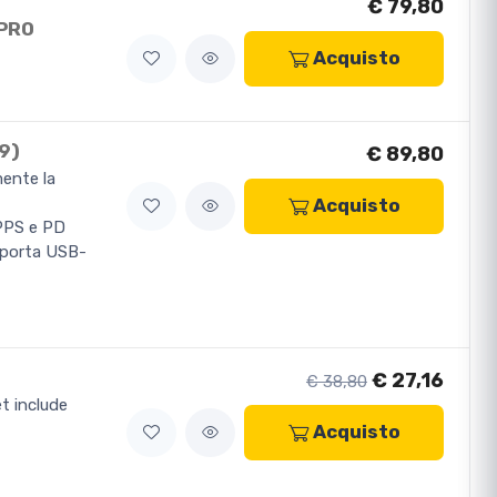
€ 79,80
 PRO
Acquisto
9)
€ 89,80
mente la
Acquisto
PPS e PD
a porta USB-
€ 27,16
€ 38,80
et include
Acquisto