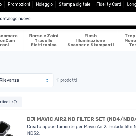
o
Promozioni
Noleggio
Stampa digitale
Fidelity Card
Lon
ocamere
Borse e Zaini
Flash
Trep
ionCam
Tracolle
Illuminazione
Mono
roni
Elettronica
Scanner e Stampanti
Te
11 prodotti
ticoli
DJI MAVIC AIR2 ND FILTER SET (ND4/ND
Creato appositamente per Mavic Air 2. Include filtri
ND32.