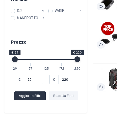
DJI
VARIE
9
1
MANFROTTO
1
Prezzo
€ 29
€ 220
29
77
125
172
220
€
€
Aggiorna Filtri
Resetta Filtri