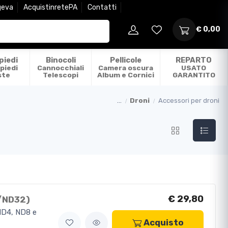
geva
AcquistinretePA
Contatti
€ 0,00
piedi
Binocoli
Pellicole
REPARTO
piedi
Cannocchiali
Camera oscura
USATO
ste
Telescopi
Album e Cornici
GARANTITO
...
Droni
Accessori per droni
€ 29,80
8/ND32)
 ND4, ND8 e
Acquisto