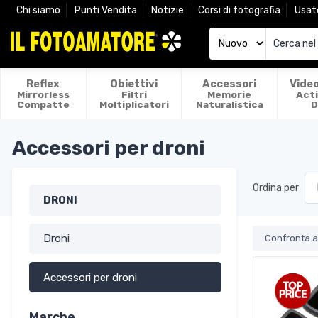
Chi siamo
Punti Vendita
Notizie
Corsi di fotografia
Usat
Reflex
Obiettivi
Accessori
Vide
Mirrorless
Filtri
Memorie
Act
Compatte
Moltiplicatori
Naturalistica
D
Accessori per droni
Ordina per
DRONI
Droni
Confronta ar
Accessori per droni
Marche