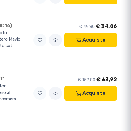
ND16)
€ 34,86
€ 49,80
foto
ttero Mavic
Acquisto
sto set
D1
€ 63,92
€ 159,80
tor.
rio al
Acquisto
eocamera