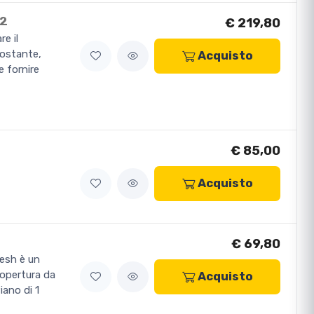
 2
€ 219,80
e il
costante,
Acquisto
e fornire
€ 85,00
Acquisto
€ 69,80
resh è un
copertura da
Acquisto
iano di 1