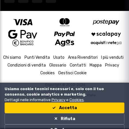
Chi siamo
Punti Vendita
Usato
Area Rivenditori
I più venduti
Condizioni di vendita
Glossario
Contatti
Mappa
Privacy
Cookies
Gestisci Cookie
Copyright © 2000-2026
Usiamo cookie tecnici necessari e, solo con il tuo
P.IVA e C.F. 02433630502
consenso, cookie analytics e marketing.
Housing and Web Design by
DevItalia
Dettagli nelle informative
Privacy
e
Cookies
.
Accetta
Rifiuta