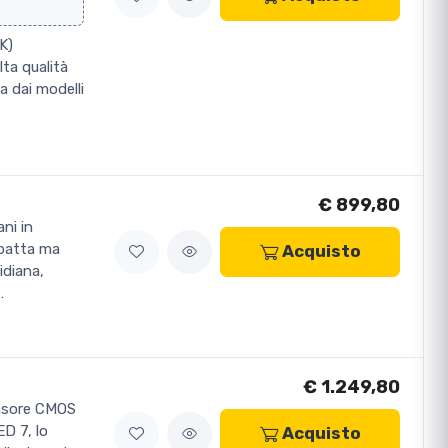
K)
lta qualità
a dai modelli
€ 899,80
ni in
mpatta ma
Acquisto
idiana,
…
€ 1.249,80
ensore CMOS
D 7, lo
Acquisto