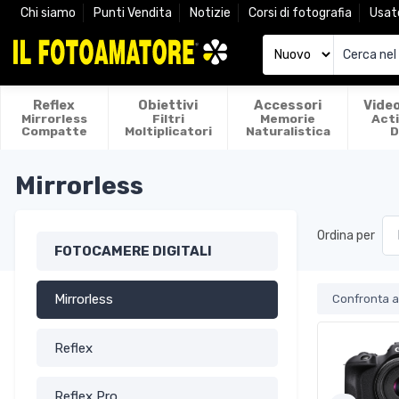
Chi siamo
Punti Vendita
Notizie
Corsi di fotografia
Usat
Reflex
Obiettivi
Accessori
Vide
Mirrorless
Filtri
Memorie
Act
Compatte
Moltiplicatori
Naturalistica
D
Mirrorless
Ordina per
FOTOCAMERE DIGITALI
Mirrorless
Confronta ar
Reflex
Reflex Pro