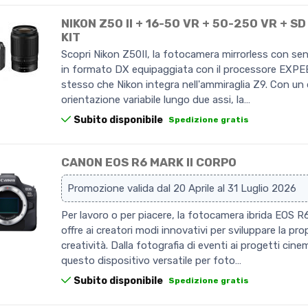
NIKON Z50 II + 16-50 VR + 50-250 VR + S
KIT
Scopri Nikon Z50II, la fotocamera mirrorless con s
in formato DX equipaggiata con il processore EXPEE
stesso che Nikon integra nell'ammiraglia Z9. Con un 
orientazione variabile lungo due assi, la…
Subito disponibile
Spedizione gratis
CANON EOS R6 MARK II CORPO
Promozione valida dal 20 Aprile al 31 Luglio 2026
Per lavoro o per piacere, la fotocamera ibrida EOS R6
offre ai creatori modi innovativi per sviluppare la pro
creatività. Dalla fotografia di eventi ai progetti cine
questo dispositivo versatile per foto…
Subito disponibile
Spedizione gratis