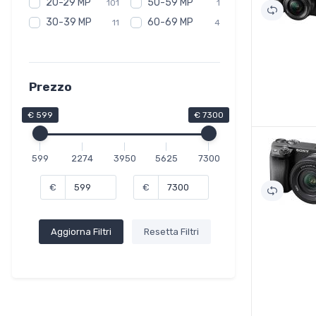
20-29 MP
50-59 MP
101
1
30-39 MP
60-69 MP
11
4
Prezzo
€ 599
€ 7300
599
2274
3950
5625
7300
€
€
Aggiorna Filtri
Resetta Filtri