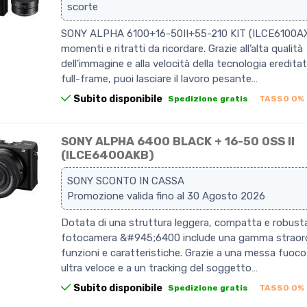
scorte
SONY ALPHA 6100+16-50II+55-210 KIT (ILCE6100AX
momenti e ritratti da ricordare. Grazie all’alta qualità
dell’immagine e alla velocità della tecnologia ereditat
full-frame, puoi lasciare il lavoro pesante…
Subito disponibile
Spedizione gratis
TASSO 0%
SONY ALPHA 6400 BLACK + 16-50 OSS II
(ILCE6400AKB)
SONY SCONTO IN CASSA
Promozione valida fino al 30 Agosto 2026
Dotata di una struttura leggera, compatta e robusta
fotocamera &#945;6400 include una gamma straordi
funzioni e caratteristiche. Grazie a una messa fuoc
ultra veloce e a un tracking del soggetto…
Subito disponibile
Spedizione gratis
TASSO 0%