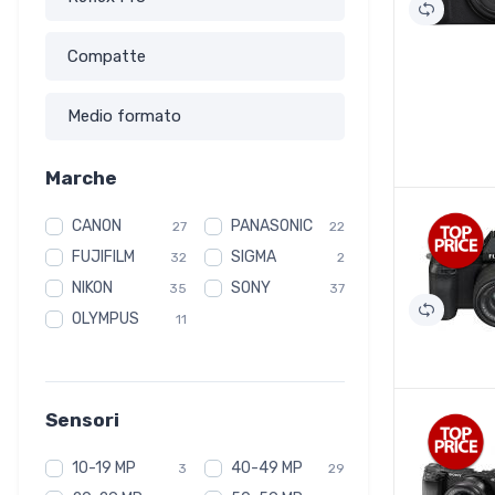
Compatte
Medio formato
Marche
CANON
PANASONIC
27
22
FUJIFILM
SIGMA
32
2
NIKON
SONY
35
37
OLYMPUS
11
Sensori
10-19 MP
40-49 MP
3
29