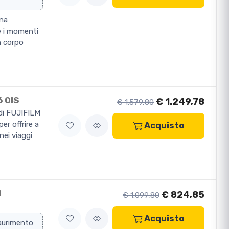
una
e i momenti
un corpo
6 OIS
€ 1.249,78
€ 1.579,80
 di FUJIFILM
er offrire a
Acquisto
nei viaggi
N
€ 824,85
€ 1.099,80
Acquisto
saurimento