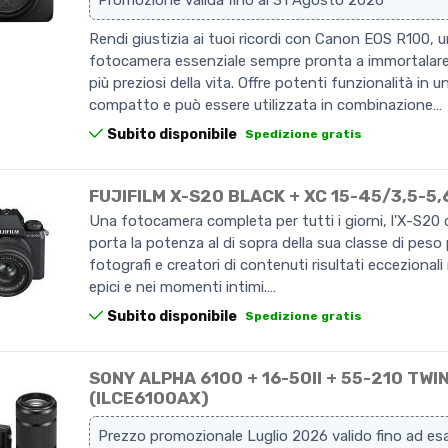
Rendi giustizia ai tuoi ricordi con Canon EOS R100, 
fotocamera essenziale sempre pronta a immortalar
più preziosi della vita. Offre potenti funzionalità in 
compatto e può essere utilizzata in combinazione…
Subito disponibile
Spedizione gratis
FUJIFILM X-S20 BLACK + XC 15-45/3,5-5,
Una fotocamera completa per tutti i giorni, l'X-S20
porta la potenza al di sopra della sua classe di peso p
fotografi e creatori di contenuti risultati eccezionali 
epici e nei momenti intimi.…
Subito disponibile
Spedizione gratis
SONY ALPHA 6100 + 16-50II + 55-210 TWI
(ILCE6100AX)
Prezzo promozionale Luglio 2026 valido fino ad e