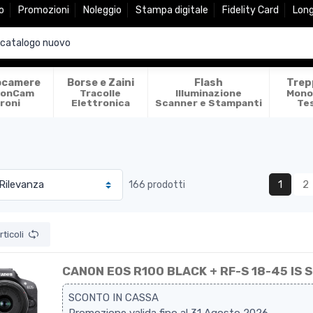
o
Promozioni
Noleggio
Stampa digitale
Fidelity Card
Lon
ocamere
Borse e Zaini
Flash
Trep
ionCam
Tracolle
Illuminazione
Mono
roni
Elettronica
Scanner e Stampanti
Te
1
2
166 prodotti
ticoli
CANON EOS R100 BLACK + RF-S 18-45 IS 
SCONTO IN CASSA
Promozione valida fino al 31 Agosto 2026