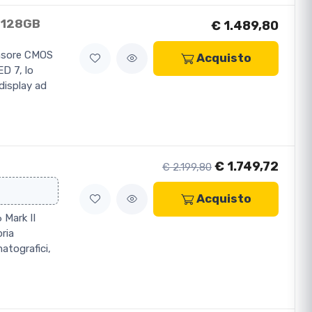
D 128GB
€ 1.489,80
ensore CMOS
Acquisto
D 7, lo
display ad
€ 1.749,72
€ 2.199,80
Acquisto
 Mark II
pria
matografici,