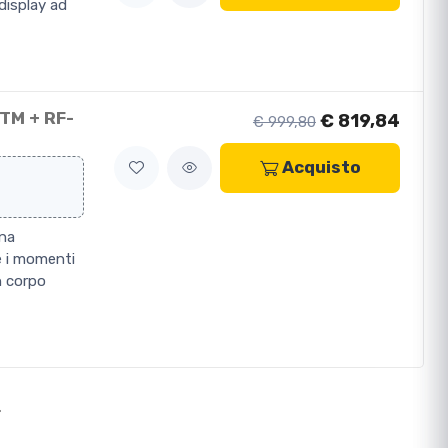
display ad
TM + RF-
€ 819,84
€ 999,80
Acquisto
una
e i momenti
un corpo
>