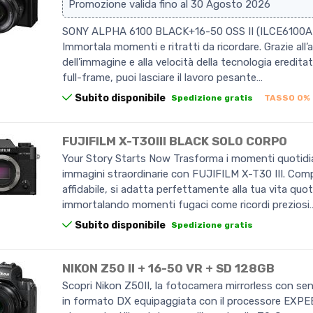
Promozione valida fino al 30 Agosto 2026
SONY ALPHA 6100 BLACK+16-50 OSS II (ILCE6100A
Immortala momenti e ritratti da ricordare. Grazie all’a
dell’immagine e alla velocità della tecnologia ereditat
full-frame, puoi lasciare il lavoro pesante…
Subito disponibile
Spedizione gratis
TASSO 0%
FUJIFILM X-T30III BLACK SOLO CORPO
Your Story Starts Now Trasforma i momenti quotidia
immagini straordinarie con FUJIFILM X-T30 III. Co
affidabile, si adatta perfettamente alla tua vita quot
immortalando momenti fugaci come ricordi preziosi
Subito disponibile
Spedizione gratis
NIKON Z50 II + 16-50 VR + SD 128GB
Scopri Nikon Z50II, la fotocamera mirrorless con s
in formato DX equipaggiata con il processore EXPEE