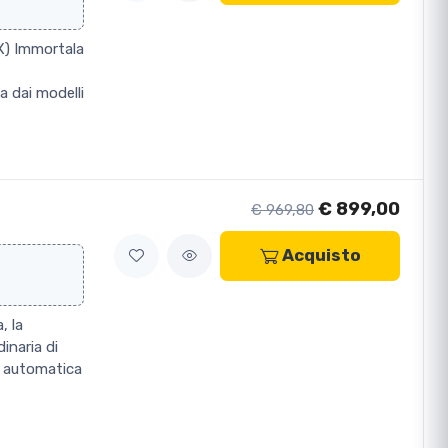
) Immortala
a dai modelli
€ 899,00
€ 969,80
Acquisto
, la
naria di
o automatica