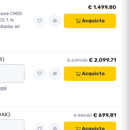
€ 1.499,80
ensore CMOS
D 7, lo
Acquisto
display ad
B)
€ 2.099,71
€ 2.199,80
Acquisto
ggi.
0AK)
€ 699,81
€ 849,80
Acquisto