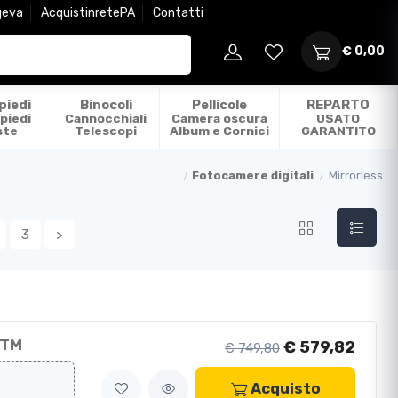
geva
AcquistinretePA
Contatti
€ 0,00
piedi
Binocoli
Pellicole
REPARTO
piedi
Cannocchiali
Camera oscura
USATO
ste
Telescopi
Album e Cornici
GARANTITO
...
Fotocamere digitali
Mirrorless
3
>
STM
€ 579,82
€ 749,80
Acquisto