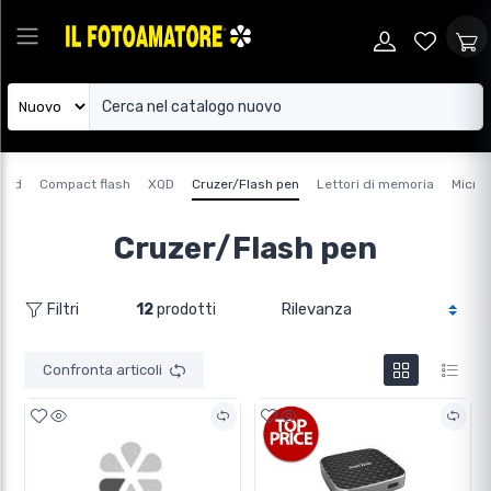
card
Compact flash
XQD
Cruzer/Flash pen
Lettori di memoria
Micro
Cruzer/Flash pen
12
prodotti
Filtri
Confronta articoli