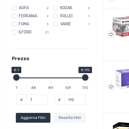
AGFA
KODAK
2
4
FERRANIA
ROLLEI
2
7
FOMA
VARIE
3
7
ILFORD
21
Prezzo
€ 7
€ 170
7
48
89
129
170
€
€
Aggiorna Filtri
Resetta Filtri