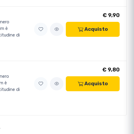
€ 9,90
 nero
lm è
Acquisto
itudine di
€ 9,80
 nero
lm è
Acquisto
itudine di
>