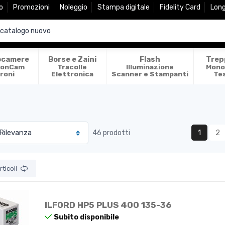
o
Promozioni
Noleggio
Stampa digitale
Fidelity Card
Lon
ocamere
Borse e Zaini
Flash
Trep
ionCam
Tracolle
Illuminazione
Mono
roni
Elettronica
Scanner e Stampanti
Te
1
2
46 prodotti
ticoli
ILFORD HP5 PLUS 400 135-36
Subito disponibile