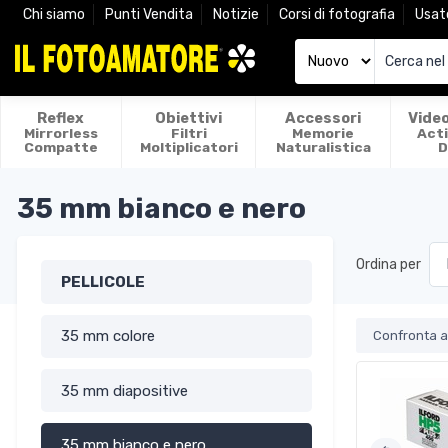
Chi siamo
Punti Vendita
Notizie
Corsi di fotografia
Usat
Reflex
Obiettivi
Accessori
Vide
Mirrorless
Filtri
Memorie
Act
Compatte
Moltiplicatori
Naturalistica
D
35 mm bianco e nero
Ordina per
PELLICOLE
35 mm colore
Confronta ar
35 mm diapositive
35 mm bianco e nero