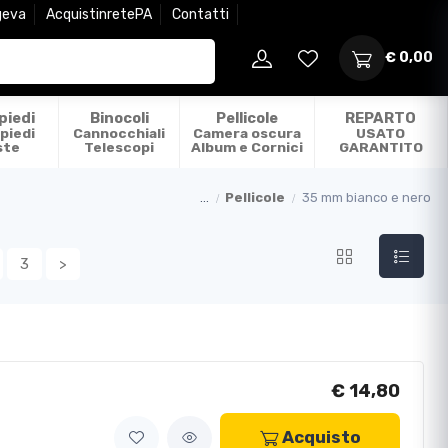
geva
AcquistinretePA
Contatti
€ 0,00
piedi
Binocoli
Pellicole
REPARTO
piedi
Cannocchiali
Camera oscura
USATO
ste
Telescopi
Album e Cornici
GARANTITO
...
Pellicole
35 mm bianco e nero
3
>
€ 14,80
Acquisto