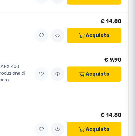
€ 14,80
Acquisto
€ 9,90
o APX 400
produzione di
Acquisto
nero
€ 14,80
Acquisto