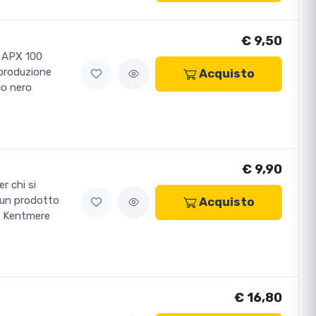
€ 9,50
o APX 100
 produzione
Acquisto
co nero
€ 9,90
r chi si
a un prodotto
Acquisto
nd Kentmere
€ 16,80