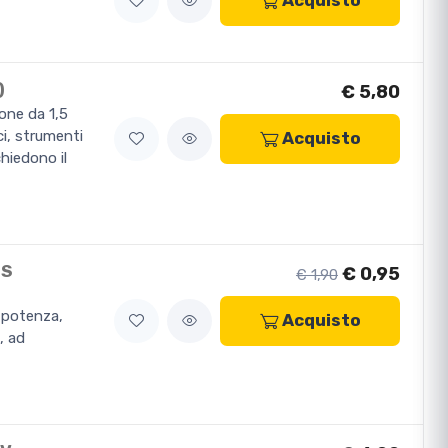
Acquisto
)
€ 5,80
one da 1,5
ci, strumenti
Acquisto
chiedono il
US
€ 0,95
€ 1,90
 potenza,
Acquisto
, ad