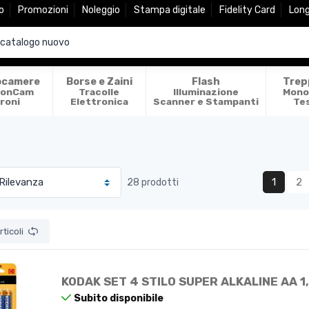
o
Promozioni
Noleggio
Stampa digitale
Fidelity Card
Lon
ocamere
Borse e Zaini
Flash
Trep
ionCam
Tracolle
Illuminazione
Mono
roni
Elettronica
Scanner e Stampanti
Te
1
2
28 prodotti
ticoli
KODAK SET 4 STILO SUPER ALKALINE AA 1
Subito disponibile