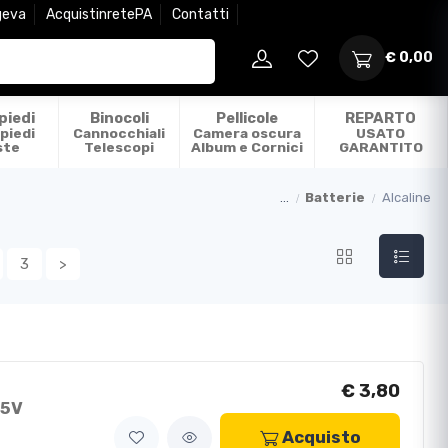
geva
AcquistinretePA
Contatti
€ 0,00
piedi
Binocoli
Pellicole
REPARTO
piedi
Cannocchiali
Camera oscura
USATO
ste
Telescopi
Album e Cornici
GARANTITO
...
Batterie
Alcaline
3
>
€ 3,80
,5V
Acquisto