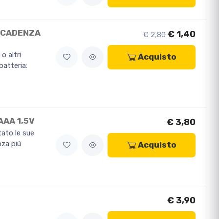
(SCADENZA
€ 1,40
€ 2,80
 altri
Acquisto
batteria:
AAA 1,5V
€ 3,80
tato le sue
nza più
Acquisto
€ 3,90