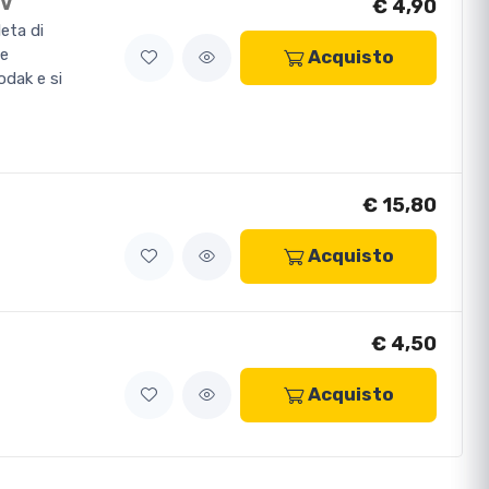
5V
€ 4,90
eta di
te
Acquisto
odak e si
€ 15,80
Acquisto
€ 4,50
Acquisto