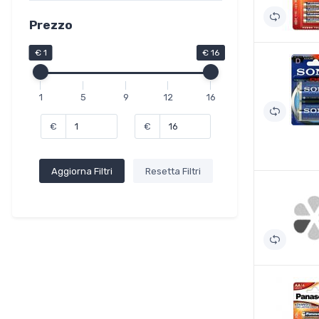
Prezzo
€ 1
€ 16
1
5
9
12
16
€
€
Aggiorna Filtri
Resetta Filtri