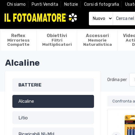
Chi siamo
Punti Vendita
Notizie
Corsi di fotografia
Usat
Reflex
Obiettivi
Accessori
Vide
Mirrorless
Filtri
Memorie
Act
Compatte
Moltiplicatori
Naturalistica
D
Alcaline
Ordina per
BATTERIE
Alcaline
Confronta ar
Litio
Ricaricabili NI-MH