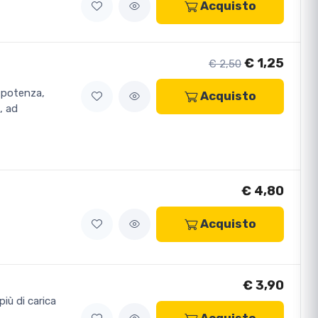
Acquisto
€ 1,25
€ 2,50
 potenza,
Acquisto
, ad
€ 4,80
Acquisto
€ 3,90
più di carica