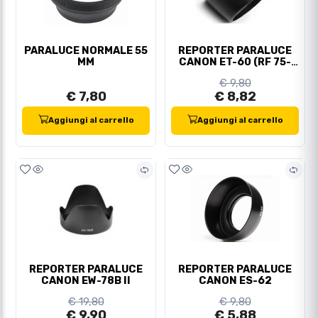
PARALUCE NORMALE 55
REPORTER PARALUCE
MM
CANON ET-60 (RF 75-
300/EF 75-300)
€ 9,80
€ 7,80
€ 8,82
Aggiungi al carrello
Aggiungi al carrello
REPORTER PARALUCE
REPORTER PARALUCE
CANON EW-78B II
CANON ES-62
€ 19,80
€ 9,80
€ 9,90
€ 5,88