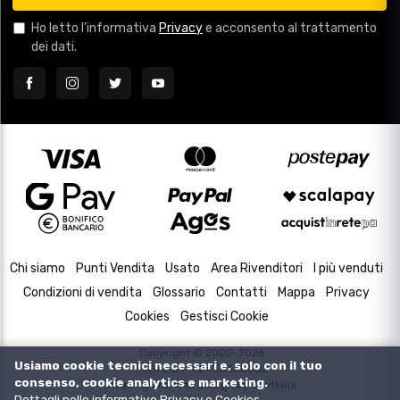
Ho letto l'informativa
Privacy
e acconsento al trattamento
dei dati.
Chi siamo
Punti Vendita
Usato
Area Rivenditori
I più venduti
Condizioni di vendita
Glossario
Contatti
Mappa
Privacy
Cookies
Gestisci Cookie
Copyright © 2000-2026
Usiamo cookie tecnici necessari e, solo con il tuo
P.IVA e C.F. 02433630502
consenso, cookie analytics e marketing.
Housing and Web Design by
DevItalia
Dettagli nelle informative
Privacy
e
Cookies
.