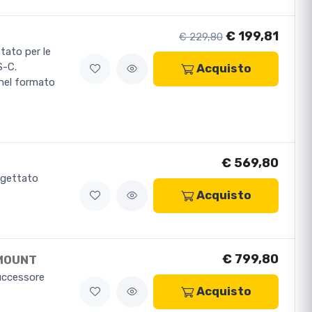
€ 199,81
€ 229,80
tato per le
S-C.
Acquisto
nel formato
€ 569,80
ogettato
Acquisto
€ 799,80
-MOUNT
successore
Acquisto