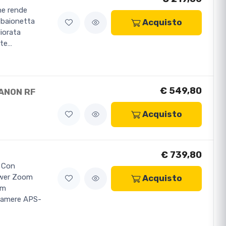
ne rende
 baionetta
Acquisto
iorata
nte…
€ 549,80
CANON RF
Acquisto
€ 739,80
 Con
ower Zoom
Acquisto
mm
ocamere APS-