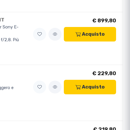
NT
€ 899,80
r Sony E-
Acquisto
f/2,8. Più
…
€ 229,80
Acquisto
ggero e
€ 219,80