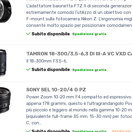
L'adattatore baionetta FTZ II di seconda generazio
estremamente comodo l'utilizzo di un obiettivo con
F-mount sulla fotocamera Nikon Z. L'ergonomia migl
consente molto spazio per posizionare comodame
Subito disponibile
Spedizione gratis
TAMRON 18-300/3,5-6,3 DI III-A VC VXD 
Il 18-300mm F3.5-6.
Subito disponibile
Spedizione gratis
SONY SEL 10-20/4 G PZ
Power Zoom 10-20 mm F4 compatto ed espressivo
appena 178 grammi, questo è l'ultragrandangolo P
più piccolo e leggero al mondo nella gamma 10-20 
(equivalente full-frame 35 mm: 15-30 mm) per fot
C, con…
Subito disponibile
Spedizione gratis
TASSO 0%