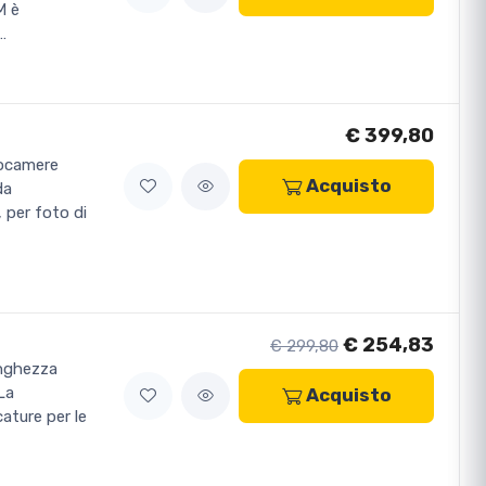
M è
…
€ 399,80
tocamere
Acquisto
da
, per foto di
€ 254,83
€ 299,80
unghezza
 La
Acquisto
cature per le