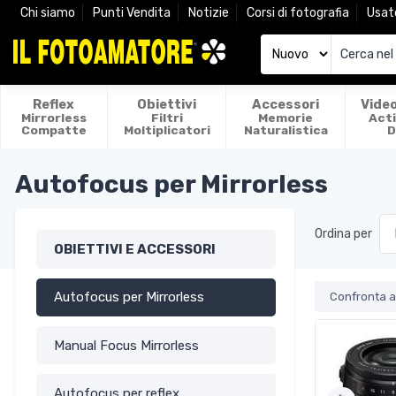
Chi siamo
Punti Vendita
Notizie
Corsi di fotografia
Usat
Reflex
Obiettivi
Accessori
Vide
Mirrorless
Filtri
Memorie
Act
Compatte
Moltiplicatori
Naturalistica
D
Autofocus per Mirrorless
Ordina per
OBIETTIVI E ACCESSORI
Autofocus per Mirrorless
Confronta ar
Manual Focus Mirrorless
Autofocus per reflex