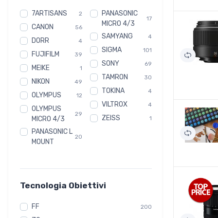
7ARTISANS
PANASONIC
2
17
MICRO 4/3
CANON
56
SAMYANG
4
DORR
4
SIGMA
101
FUJIFILM
39
SONY
69
MEIKE
1
TAMRON
30
NIKON
49
TOKINA
4
OLYMPUS
12
VILTROX
4
OLYMPUS
29
ZEISS
MICRO 4/3
1
PANASONIC L
20
MOUNT
Tecnologia Obiettivi
FF
200