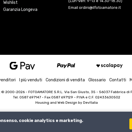
(Lun-Ven: 9-13 e 14.30-18.30)
Wishlist
Email ordini@ilfotoamatore.it
Garanzia Longeva
venditori
I più venduti
Condizioni di vendita
Glossario
Contatti
M
t © 2000-2026
- FOTOAMATORE S.R.L. Via San Giusto, 35 - 56037 Fabbrica di Pe
Tel. 0587 697147 - Fax 0587 697129 -
P.IVA e C.F. 02433630502
Housing and Web Design by
DevItalia
consenso, cookie analytics e marketing.