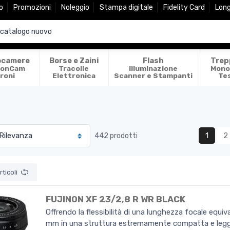
o
Promozioni
Noleggio
Stampa digitale
Fidelity Card
Lon
ocamere
Borse e Zaini
Flash
Trep
ionCam
Tracolle
Illuminazione
Mono
roni
Elettronica
Scanner e Stampanti
Te
1
2
442 prodotti
ticoli
FUJINON XF 23/2,8 R WR BLACK
Offrendo la flessibilità di una lunghezza focale equiv
mm in una struttura estremamente compatta e legge