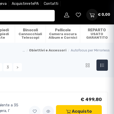
geva
AcquistinretePA
Contatti
€ 0,00
piedi
Binocoli
Pellicole
REPARTO
piedi
Cannocchiali
Camera oscura
USATO
ste
Telescopi
Album e Cornici
GARANTITO
...
Obiettivi e Accessori
Autofocus per Mirrorless
3
>
€ 499,80
alente a 35
ra, l'
Acquisto