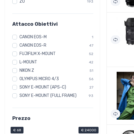
ZO
193
Attacco Obiettivi
CANON EOS-M
1
CANON EOS-R
47
FUJIFILM X-MOUNT
52
L-MOUNT
42
NIKON Z
51
OLYMPUS MICRO 4/3
56
SONY E-MOUNT (APS-C)
27
SONY E-MOUNT (FULL FRAME)
93
Prezzo
€ 68
€ 24000