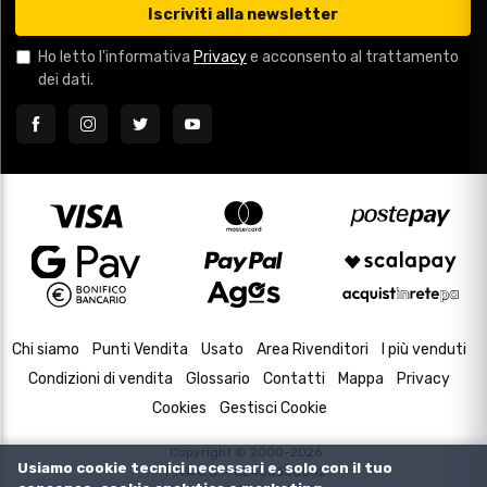
Iscriviti alla newsletter
Ho letto l'informativa
Privacy
e acconsento al trattamento
dei dati.
Chi siamo
Punti Vendita
Usato
Area Rivenditori
I più venduti
Condizioni di vendita
Glossario
Contatti
Mappa
Privacy
Cookies
Gestisci Cookie
Copyright © 2000-2026
Usiamo cookie tecnici necessari e, solo con il tuo
P.IVA e C.F. 02433630502