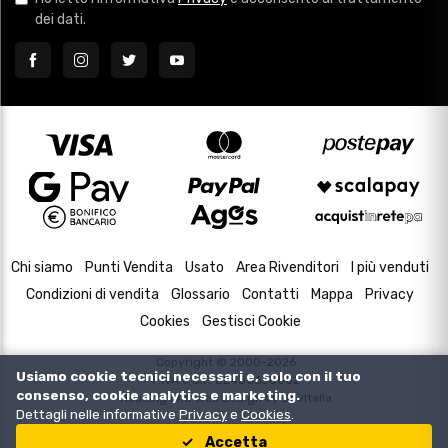
dei dati.
Chi siamo
Punti Vendita
Usato
Area Rivenditori
I più venduti
Condizioni di vendita
Glossario
Contatti
Mappa
Privacy
Cookies
Gestisci Cookie
Copyright © 2000-2026
Usiamo cookie tecnici necessari e, solo con il tuo
P.IVA e C.F. 02433630502
consenso, cookie analytics e marketing.
Housing and Web Design by
DevItalia
Dettagli nelle informative
Privacy
e
Cookies
.
Accetta