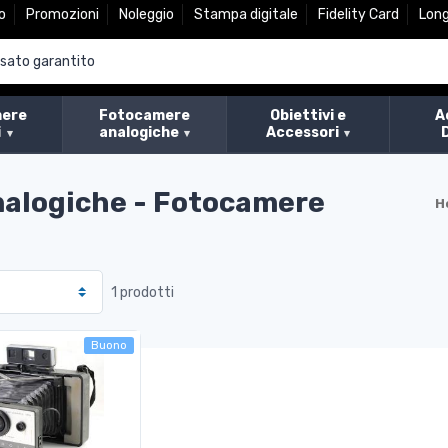
o
Promozioni
Noleggio
Stampa digitale
Fidelity Card
Lon
ere
Fotocamere
Obiettivi e
A
i
analogiche
Accessori
nalogiche - Fotocamere
H
1 prodotti
Buono