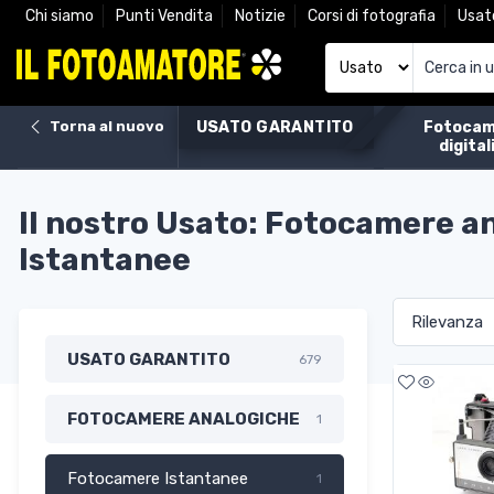
Chi siamo
Punti Vendita
Notizie
Corsi di fotografia
Usat
Torna al nuovo
USATO GARANTITO
Fotocam
digital
Il nostro Usato: Fotocamere a
Istantanee
USATO GARANTITO
679
FOTOCAMERE ANALOGICHE
1
Fotocamere Istantanee
1