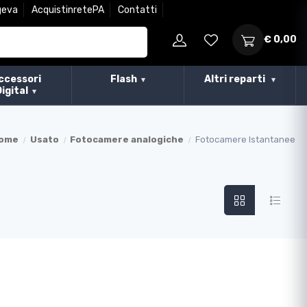
geva
AcquistinretePA
Contatti
€ 0,00
ccessori
Flash
Altri reparti
Digital
ome
Usato
Fotocamere analogiche
Fotocamere Istantanee