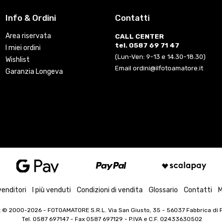
Info & Ordini
Contatti
Area riservata
CALL CENTER
tel. 0587 69 71 47
I miei ordini
(Lun-Ven: 9-13 e 14.30-18.30)
Wishlist
Email ordini@ilfotoamatore.it
Garanzia Longeva
venditori
I più venduti
Condizioni di vendita
Glossario
Contatti
M
t © 2000-2026
- FOTOAMATORE S.R.L. Via San Giusto, 35 - 56037 Fabbrica di Pe
Tel. 0587 697147 - Fax 0587 697129 -
P.IVA e C.F. 02433630502