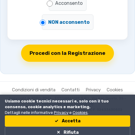
Acconsento
NON acconsento
Procedi con la Registrazione
Condizioni di vendita
Contatti
Privacy
Cookies
Copyright © 2000-2026 - FOTOAMATORE S.R.L. Via San Giusto, 35 -
Usiamo cookie tecnici necessari e, solo con il tuo
56037 Fabbrica di Peccioli (PI)
consenso, cookie analytics e marketing.
Tel. 0587 697147 - Fax 0587 697129 - P.IVA e C.F. 02433630502
Dettagli nelle informative
Privacy
e
Cookies
.
Accetta
Rifiuta