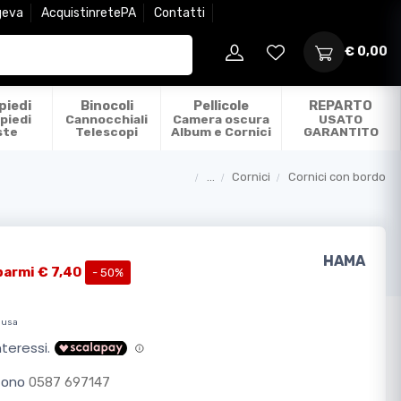
geva
AcquistinretePA
Contatti
€ 0,00
piedi
Binocoli
Pellicole
REPARTO
piedi
Cannocchiali
Camera oscura
USATO
ste
Telescopi
Album e Cornici
GARANTITO
...
Cornici
Cornici con bordo
Categorie
HAMA
parmi € 7,40
- 50%
lusa
efono
0587 697147