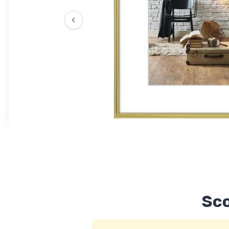
‹
Sco