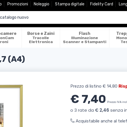
o
Promozioni
Noleggio
Stampa digitale
Fidelity Card
Lon
ocamere
Borse e Zaini
Flash
Trep
ionCam
Tracolle
Illuminazione
Mono
roni
Elettronica
Scanner e Stampanti
Te
7 (A4)
Prezzo di listino
€ 14,80
Ris
€ 7,40
Prezzo IVA inc
Acquistabile anche al tel