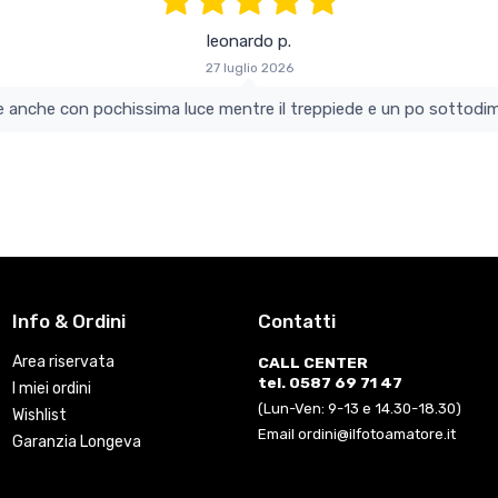
leonardo p.
27 luglio 2026
colo e perfetto si vede anche con pochissima luce mentre il treppiede e un po s
Info & Ordini
Contatti
Area riservata
CALL CENTER
tel. 0587 69 71 47
I miei ordini
(Lun-Ven: 9-13 e 14.30-18.30)
Wishlist
Email ordini@ilfotoamatore.it
Garanzia Longeva