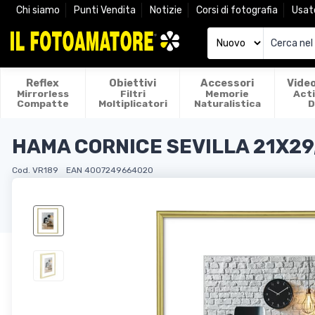
Chi siamo
Punti Vendita
Notizie
Corsi di fotografia
Usat
Reflex
Obiettivi
Accessori
Vide
Mirrorless
Filtri
Memorie
Act
Compatte
Moltiplicatori
Naturalistica
D
HAMA CORNICE SEVILLA 21X29,
Cod. VR189
EAN 4007249664020