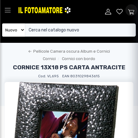
←
Pellicole Camera oscura Album e Cornici
Cornici
Cornici con bordo
CORNICE 13X18 PS CARTA ANTRACITE
Cod. VL695
EAN 8031029843615