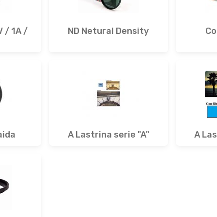
 / 1A /
ND Netural Density
Co
aida
A Lastrina serie "A"
A Las