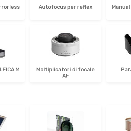
rrorless
Autofocus per reflex
Manual 
 LEICA M
Moltiplicatori di focale
Par
AF