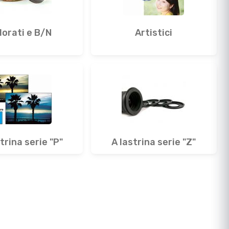
lorati e B/N
Artistici
trina serie "P"
A lastrina serie "Z"