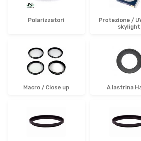
Polarizzatori
Protezione / UV
skylight
Macro / Close up
A lastrina H