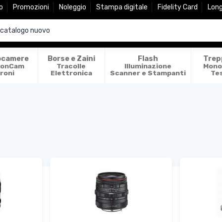
o
Promozioni
Noleggio
Stampa digitale
Fidelity Card
Lon
ocamere
Borse e Zaini
Flash
Trep
ionCam
Tracolle
Illuminazione
Mono
roni
Elettronica
Scanner e Stampanti
Te