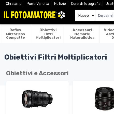
Chi siamo
Punti Vendita
Notizie
Corsi di fotografia
Usat
Reflex
Obiettivi
Accessori
Vide
Mirrorless
Filtri
Memorie
Act
Compatte
Moltiplicatori
Naturalistica
D
Obiettivi
Filtri
Moltiplicatori
Obiettivi e Accessori