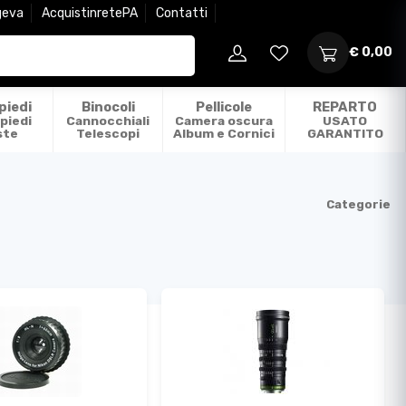
geva
AcquistinretePA
Contatti
€ 0,00
piedi
Binocoli
Pellicole
REPARTO
piedi
Cannocchiali
Camera oscura
USATO
ste
Telescopi
Album e Cornici
GARANTITO
Categorie