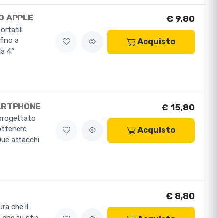
O APPLE
€ 9,80
ortatili
fino a
Acquisto
la 4°
ARTPHONE
€ 15,80
progettato
ottenere
Acquisto
Due attacchi
€ 8,80
ra che il
 che tu stia