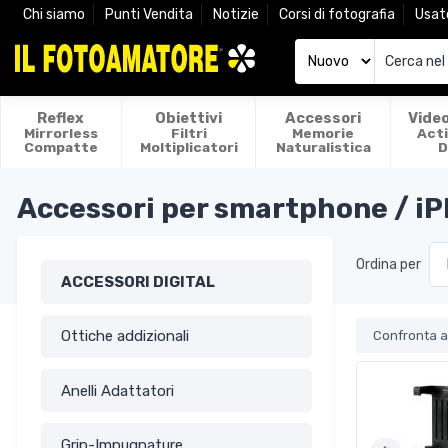
Chi siamo
Punti Vendita
Notizie
Corsi di fotografia
Usat
Reflex
Obiettivi
Accessori
Vide
Mirrorless
Filtri
Memorie
Act
Compatte
Moltiplicatori
Naturalistica
D
Accessori per smartphone / i
Ordina per
ACCESSORI DIGITAL
Ottiche addizionali
Confronta ar
Anelli Adattatori
Grip-Impugnature