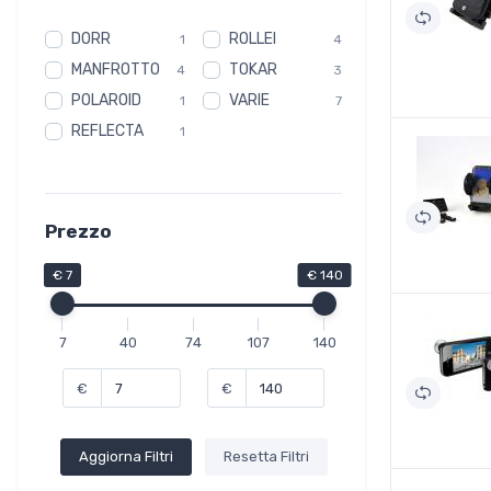
DORR
ROLLEI
1
4
MANFROTTO
TOKAR
4
3
POLAROID
VARIE
1
7
REFLECTA
1
Prezzo
€ 7
€ 140
7
40
74
107
140
€
€
Aggiorna Filtri
Resetta Filtri