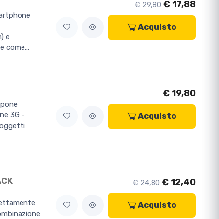
€ 17,88
€ 29,80
martphone
Acquisto
) e
ate come…
€ 19,80
ropone
one 3G -
Acquisto
soggetti
ACK
€ 12,40
€ 24,80
fettamente
Acquisto
combinazione