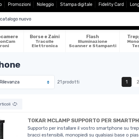
o
Promozioni
Noleggio
Stampa digitale
Fidelity Card
Lon
ocamere
Borse e Zaini
Flash
Trep
ionCam
Tracolle
Illuminazione
Mono
roni
Elettronica
Scanner e Stampanti
Te
Phone
1
21 prodotti
ticoli
TOKAR MCLAMP SUPPORTO PER SMARTP
Supporto per installare il vostro smartphone su trep
bracci estensibili, monopiedi su qualsiasi base o pias