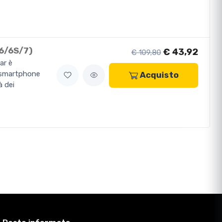
6/6S/7)
€ 43,92
€ 109,80
ar è
o smartphone
Acquisto
à dei