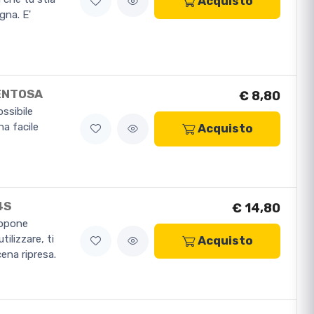
Acquisto
gna. E'
ENTOSA
€ 8,80
ssibile
na facile
Acquisto
4S
€ 14,80
ropone
ilizzare, ti
Acquisto
ena ripresa.