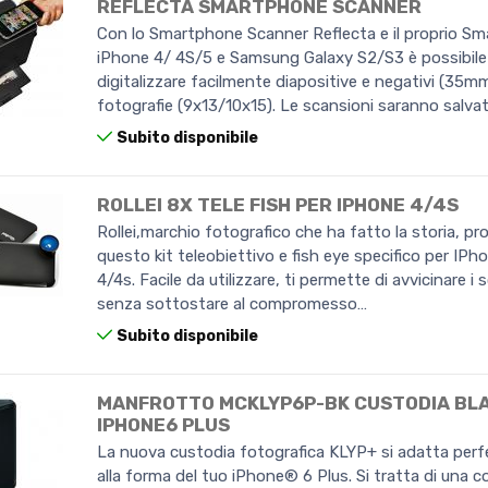
REFLECTA SMARTPHONE SCANNER
Con lo Smartphone Scanner Reflecta e il proprio S
iPhone 4/ 4S/5 e Samsung Galaxy S2/S3 è possibile
digitalizzare facilmente diapositive e negativi (35mm
fotografie (9x13/10x15). Le scansioni saranno salv
Subito disponibile
ROLLEI 8X TELE FISH PER IPHONE 4/4S
Rollei,marchio fotografico che ha fatto la storia, p
questo kit teleobiettivo e fish eye specifico per IPh
4/4s. Facile da utilizzare, ti permette di avvicinare i 
senza sottostare al compromesso…
Subito disponibile
MANFROTTO MCKLYP6P-BK CUSTODIA BL
IPHONE6 PLUS
La nuova custodia fotografica KLYP+ si adatta per
alla forma del tuo iPhone® 6 Plus. Si tratta di una 