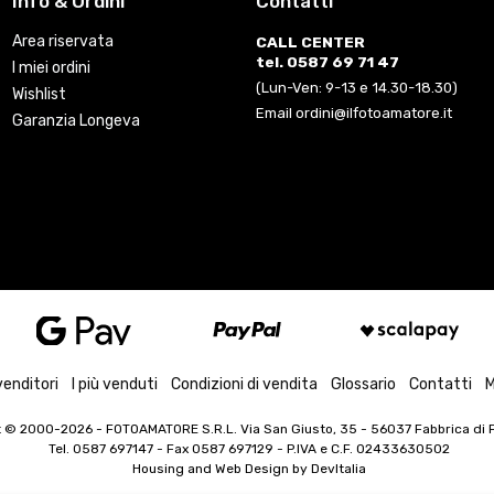
Info & Ordini
Contatti
Area riservata
CALL CENTER
tel. 0587 69 71 47
I miei ordini
(Lun-Ven: 9-13 e 14.30-18.30)
Wishlist
Email ordini@ilfotoamatore.it
Garanzia Longeva
venditori
I più venduti
Condizioni di vendita
Glossario
Contatti
M
t © 2000-2026
- FOTOAMATORE S.R.L. Via San Giusto, 35 - 56037 Fabbrica di Pe
Tel. 0587 697147 - Fax 0587 697129 -
P.IVA e C.F. 02433630502
Housing and Web Design by
DevItalia