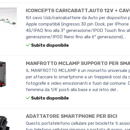
ICONCEPTS CARICABATT.AUTO 12V + CAV
Kit cavo Usb/caricabatterie da Auto per dispositivi p
Apple compatibili (ingresso 30 pin Dock, per IPhone 
4S/IPAD fino alla 3° generazione/IPOD Touch fino al
generazione/IPOD Nano fino alla 6° generazione).…
Subito disponibile
MANFROTTO MCLAMP SUPPORTO PER SM
IL MANFROTTO MCLAMP è un morsetto universale 
per attaccare lo smartphone a un treppiedi così da 
fotografie e video emozionanti e fuori dal comune. 
femmina da 1/4' posti alla base e sul retro del…
Subito disponibile
ADATTATORE SMARTPHONE PER BICI
Questo portatelefono cellulare per biciclette ti assicu
tuo telefono cellulare rimanga a portata di mano, sia