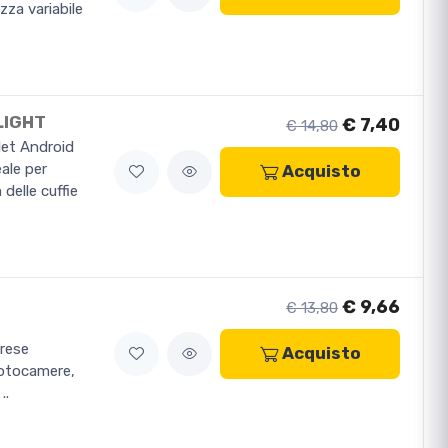
zza variabile
LIGHT
€ 7,40
€ 14,80
let Android
eale per
Acquisto
 delle cuffie
€ 9,66
€ 13,80
prese
Acquisto
fotocamere,
..