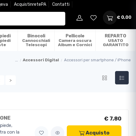
geva
AcquistinretePA
Contatti
€ 0,00
piedi
Binocoli
Pellicole
REPARTO
piedi
Cannocchiali
Camera oscura
USATO
ste
Telescopi
Album e Cornici
GARANTITO
...
Accessori Digital
Accessori per smartphone / iPhone
2
>
HONE
€ 7,80
piede,
tra con la
Acquisto