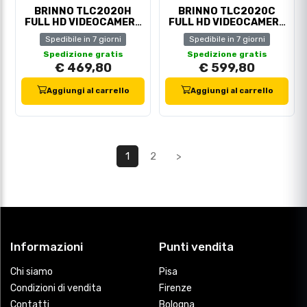
BRINNO TLC2020H
BRINNO TLC2020C
FULL HD VIDEOCAMERA
FULL HD VIDEOCAMERA
TIME LAPS KIT
TIME LAPS KIT
Spedibile in 7 giorni
Spedibile in 7 giorni
Spedizione gratis
Spedizione gratis
€ 469,80
€ 599,80
Aggiungi al carrello
Aggiungi al carrello
1
2
>
Informazioni
Punti vendita
Chi siamo
Pisa
Condizioni di vendita
Firenze
Contatti
Bologna