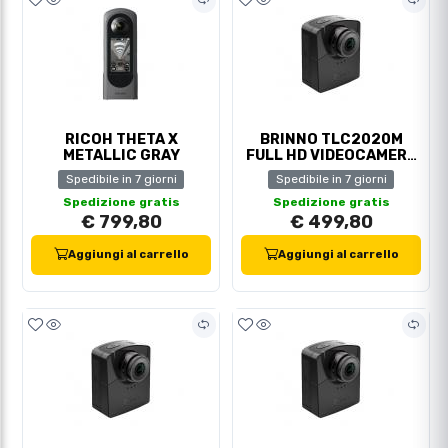
RICOH THETA X
BRINNO TLC2020M
METALLIC GRAY
FULL HD VIDEOCAMERA
TIME LAPS KIT
Spedibile in 7 giorni
Spedibile in 7 giorni
Spedizione gratis
Spedizione gratis
€ 799,80
€ 499,80
Aggiungi al carrello
Aggiungi al carrello