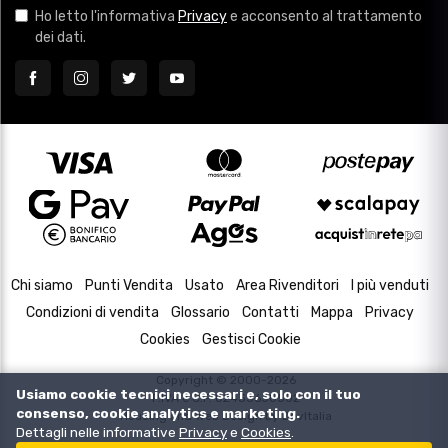
Ho letto l'informativa
Privacy
e acconsento al trattamento
dei dati.
Chi siamo
Punti Vendita
Usato
Area Rivenditori
I più venduti
Condizioni di vendita
Glossario
Contatti
Mappa
Privacy
Cookies
Gestisci Cookie
Copyright © 2000-2026
Usiamo cookie tecnici necessari e, solo con il tuo
P.IVA e C.F. 02433630502
consenso, cookie analytics e marketing.
Housing and Web Design by
DevItalia
Dettagli nelle informative
Privacy
e
Cookies
.