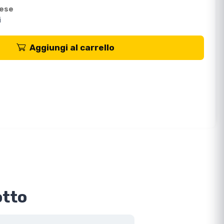
mese
i
Aggiungi al carrello
otto