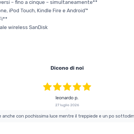
diversi – fino a cinque – simultaneamente**
one, iPod Touch, Kindle Fire e Android™
i**
iale wireless SanDisk
Dicono di noi
leonardo p.
27 luglio 2026
colo e perfetto si vede anche con pochissima luce mentre il treppiede e un po s