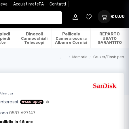
geva
AcquistinretePA
Contatti
€ 0,00
piedi
Binocoli
Pellicole
REPARTO
piedi
Cannocchiali
Camera oscura
USATO
ste
Telescopi
Album e Cornici
GARANTITO
...
Memorie
Cruzer/Flash pen
Categorie
A inclusa
efono
0587 697147
edibile in 48 ore