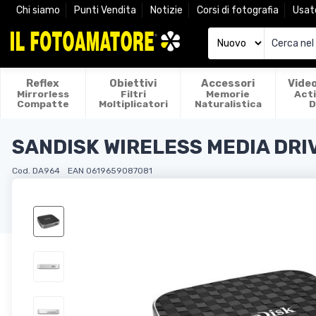
Chi siamo
Punti Vendita
Notizie
Corsi di fotografia
Usat
Reflex
Obiettivi
Accessori
Vide
Mirrorless
Filtri
Memorie
Act
Compatte
Moltiplicatori
Naturalistica
D
SANDISK WIRELESS MEDIA DRI
Cod. DA964
EAN 0619659087081