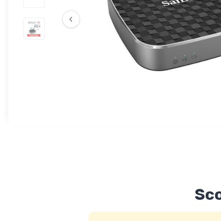
‹
Sco