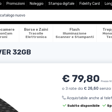
o
Promozioni
Noleggio
Stampa digitale
Fidelity Card
Lon
ocamere
Borse e Zaini
Flash
Trep
ionCam
Tracolle
Illuminazione
Mono
roni
Elettronica
Scanner e Stampanti
Te
VER 32GB
€ 79,80
Prezzo IV
Acquistabile anche al tel
Subito disponibile
Sp