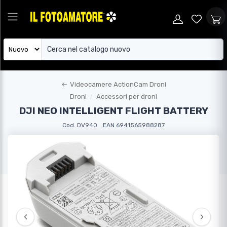
←
Videocamere ActionCam Droni
Droni
Accessori per droni
DJI NEO INTELLIGENT FLIGHT BATTERY
Cod. DV940
EAN 6941565988287
‹
›