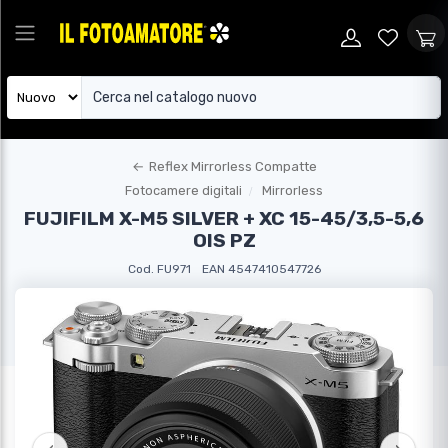
←
Reflex Mirrorless Compatte
Fotocamere digitali
Mirrorless
FUJIFILM X-M5 SILVER + XC 15-45/3,5-5,6
OIS PZ
Cod. FU971
EAN 4547410547726