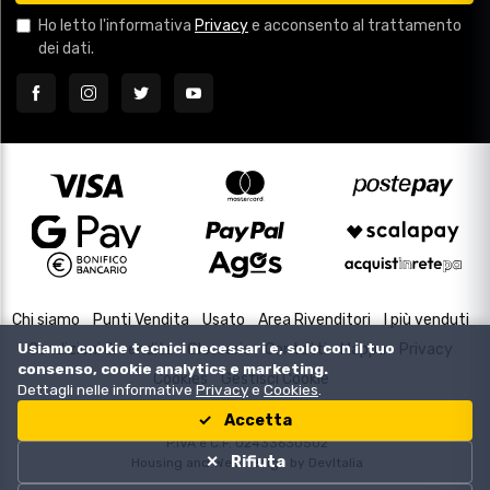
Ho letto l'informativa
Privacy
e acconsento al trattamento
dei dati.
Chi siamo
Punti Vendita
Usato
Area Rivenditori
I più venduti
Usiamo cookie tecnici necessari e, solo con il tuo
Condizioni di vendita
Glossario
Contatti
Mappa
Privacy
consenso, cookie analytics e marketing.
Cookies
Gestisci Cookie
Dettagli nelle informative
Privacy
e
Cookies
.
Accetta
Copyright © 2000-2026
P.IVA e C.F. 02433630502
Rifiuta
Housing and Web Design by
DevItalia