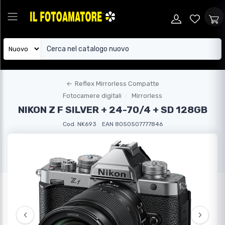
←
Reflex Mirrorless Compatte
Fotocamere digitali
Mirrorless
NIKON Z F SILVER + 24-70/4 + SD 128GB
Cod. NK693
EAN 8050507777846
‹
›