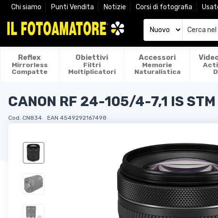
Chi siamo
Punti Vendita
Notizie
Corsi di fotografia
Usat
Reflex
Obiettivi
Accessori
Vide
Mirrorless
Filtri
Memorie
Act
Compatte
Moltiplicatori
Naturalistica
D
CANON RF 24-105/4-7,1 IS STM
Cod. CN834
EAN 4549292167498