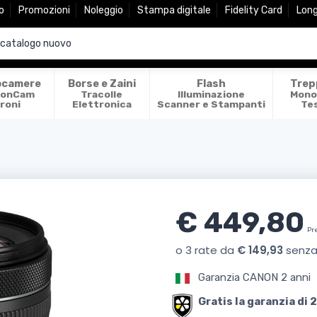
o
Promozioni
Noleggio
Stampa digitale
Fidelity Card
Lon
ocamere
Borse e Zaini
Flash
Trep
ionCam
Tracolle
Illuminazione
Mono
roni
Elettronica
Scanner e Stampanti
Te
€ 449,80
Pr
Garanzia CANON 2 anni
Gratis la garanzia di