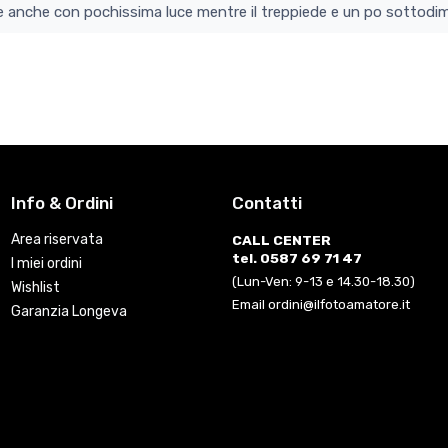
colo e perfetto si vede anche con pochissima luce mentre il treppiede e un po s
Info & Ordini
Contatti
Area riservata
CALL CENTER
tel. 0587 69 71 47
I miei ordini
(Lun-Ven: 9-13 e 14.30-18.30)
Wishlist
Email ordini@ilfotoamatore.it
Garanzia Longeva