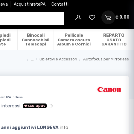
geva
AcquistinretePA
Contatti
€ 0,00
piedi
Binocoli
Pellicole
REPARTO
piedi
Cannocchiali
Camera oscura
USATO
ste
Telescopi
Album e Cornici
GARANTITO
...
Obiettivi e Accessori
Autofocus per Mirrorless
Categorie
ezzo IVA inclusa
 2 anni aggiuntivi LONGEVA
info