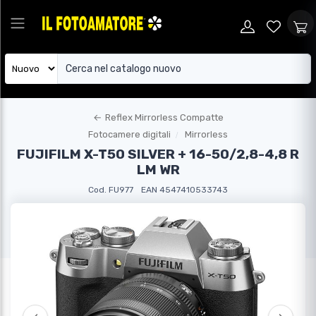
←
Reflex Mirrorless Compatte
Fotocamere digitali
Mirrorless
FUJIFILM X-T50 SILVER + 16-50/2,8-4,8 R
LM WR
Cod. FU977
EAN 4547410533743