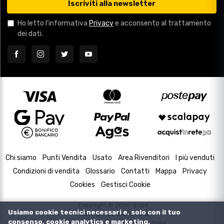
Iscriviti alla newsletter
Ho letto l'informativa
Privacy
e acconsento al trattamento
dei dati.
Chi siamo
Punti Vendita
Usato
Area Rivenditori
I più venduti
Condizioni di vendita
Glossario
Contatti
Mappa
Privacy
Cookies
Gestisci Cookie
Copyright © 2000-2026
Usiamo cookie tecnici necessari e, solo con il tuo
P.IVA e C.F. 02433630502
consenso, cookie analytics e marketing.
Housing and Web Design by
DevItalia