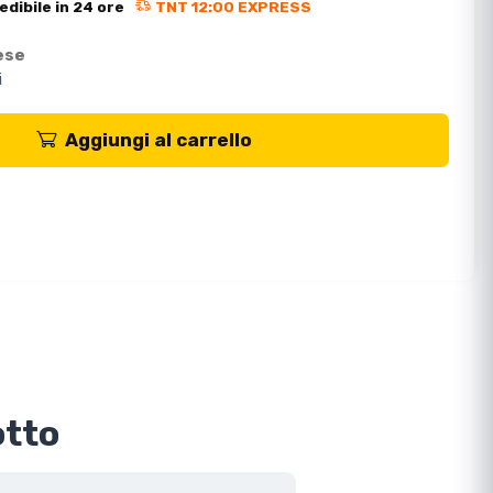
edibile in 24 ore
TNT 12:00 EXPRESS
ese
i
Aggiungi al carrello
otto