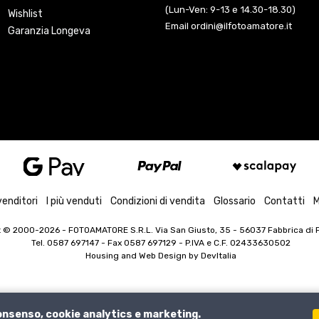
(Lun-Ven: 9-13 e 14.30-18.30)
Wishlist
Email ordini@ilfotoamatore.it
Garanzia Longeva
venditori
I più venduti
Condizioni di vendita
Glossario
Contatti
M
t © 2000-2026
- FOTOAMATORE S.R.L. Via San Giusto, 35 - 56037 Fabbrica di Pe
Tel. 0587 697147 - Fax 0587 697129 -
P.IVA e C.F. 02433630502
Housing and Web Design by
DevItalia
consenso, cookie analytics e marketing.