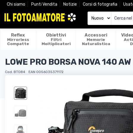
Chi siamo
Punti Vendita
Notizie
Corsi di fotografia
Usat
Reflex
Obiettivi
Accessori
Vide
Mirrorless
Filtri
Memorie
Act
Compatte
Moltiplicatori
Naturalistica
D
LOWE PRO BORSA NOVA 140 AW 
Cod. BT084
EAN 0056035371172