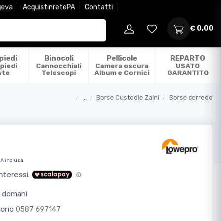
geva
AcquistinretePA
Contatti
€ 0,00
piedi
Binocoli
Pellicole
REPARTO
piedi
Cannocchiali
Camera oscura
USATO
ste
Telescopi
Album e Cornici
GARANTITO
...
Borse Custodie Zaini
Borse corredo
Categorie
VA inclusa
o domani
efono
0587 697147