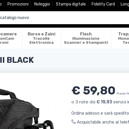
o
Promozioni
Noleggio
Stampa digitale
Fidelity Card
Lon
ocamere
Borse e Zaini
Flash
Trep
ionCam
Tracolle
Illuminazione
Mono
roni
Elettronica
Scanner e Stampanti
Te
II BLACK
€ 59,80
Prezzo I
Ordina adesso e sarà spedit
Acquistabile anche al tel