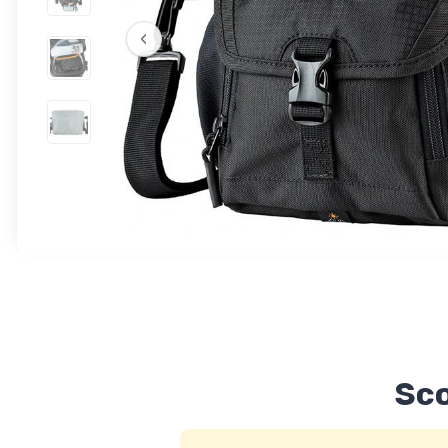
‹
Sco