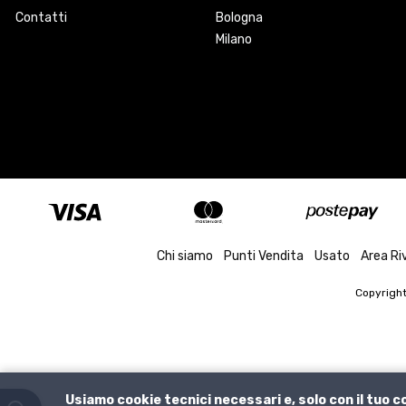
Contatti
Bologna
Milano
Chi siamo
Punti Vendita
Usato
Area Ri
Copyrigh
Usiamo cookie tecnici necessari e, solo con il tuo 