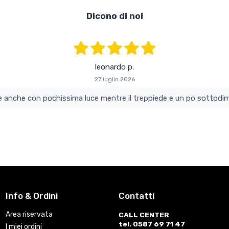
Dicono di noi
leonardo p.
27 luglio 2026
colo e perfetto si vede anche con pochissima luce mentre il treppiede e un po s
Info & Ordini
Contatti
Area riservata
CALL CENTER
tel. 0587 69 71 47
I miei ordini