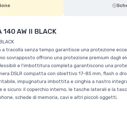
ione
Sch
140 AW II BLACK
 BLACK
 a tracolla senza tempo garantisce una protezione eccel
chio sovrapposto offrono una protezione premium dagli e
i flessibili e l'imbottitura completa garantiscono una prot
amera DSLR compatta con obiettivo 17-85 mm, flash o dr
ntabile, impugnatura imbottita e cinghia a nastro integr
 e sicuro: il coperchio interno, le tasche laterali e la tas
hone, schede di memoria, cavi e altri piccoli oggetti.