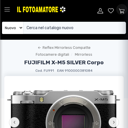
←
Reflex Mirrorless Compatte
Fotocamere digitali
Mirrorless
FUJIFILM X-M5 SILVER Corpo
Cod. FU991
EAN 9100000381084
‹
›