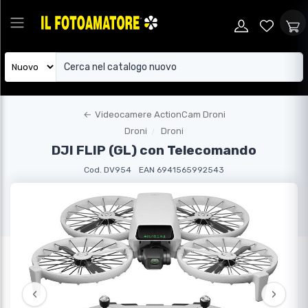
←
Videocamere ActionCam Droni
Droni
Droni
DJI FLIP (GL) con Telecomando
Cod. DV954
EAN 6941565992543
‹
›