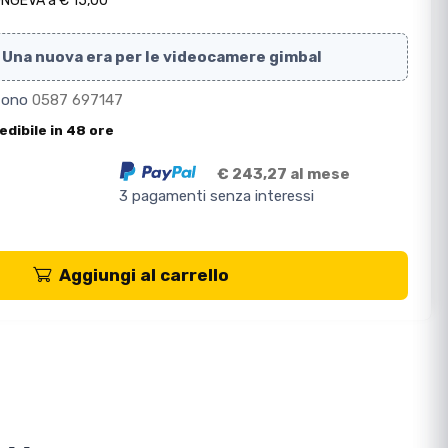
ONGEVA a € 15,00
e. Una nuova era per le videocamere gimbal
efono
0587 697147
edibile in 48 ore
€ 243,27 al mese
3 pagamenti senza interessi
Aggiungi al carrello