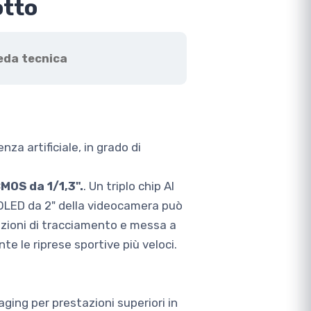
otto
eda tecnica
za artificiale, in grado di
MOS da 1/1,3".
. Un triplo chip AI
n OLED da 2" della videocamera può
nzioni di tracciamento e messa a
e le riprese sportive più veloci.
aging per prestazioni superiori in