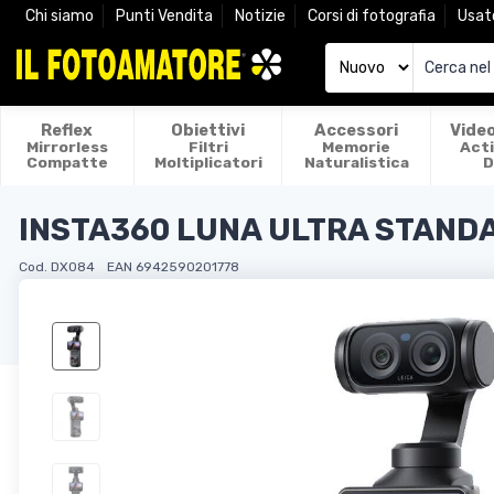
Chi siamo
Punti Vendita
Notizie
Corsi di fotografia
Usat
Reflex
Obiettivi
Accessori
Vide
Mirrorless
Filtri
Memorie
Act
Compatte
Moltiplicatori
Naturalistica
D
INSTA360 LUNA ULTRA STAND
Cod. DX084
EAN 6942590201778