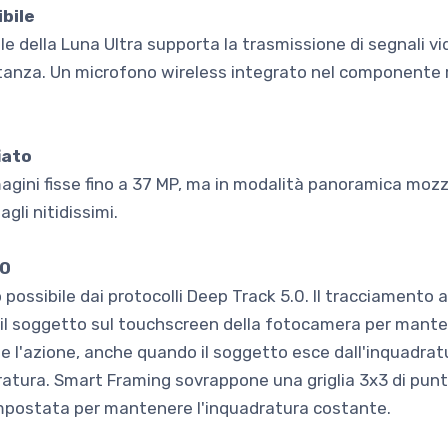
bile
le della Luna Ultra supporta la trasmissione di segnali vi
istanza. Un microfono wireless integrato nel componente r
iato
gini fisse fino a 37 MP, ma in modalità panoramica mozz
li nitidissimi.
.0
so possibile dai protocolli Deep Track 5.0. Il tracciament
o il soggetto sul touchscreen della fotocamera per mante
 l'azione, anche quando il soggetto esce dall'inquadratu
atura. Smart Framing sovrappone una griglia 3x3 di punt
impostata per mantenere l'inquadratura costante.