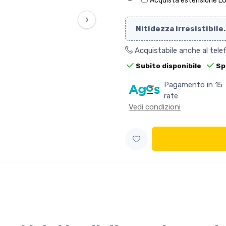
Acquista estensione L
›
Nitidezza irresistibil
Acquistabile anche al tel
Subito disponibile
Sp
Pagamento in 15
rate
Vedi condizioni