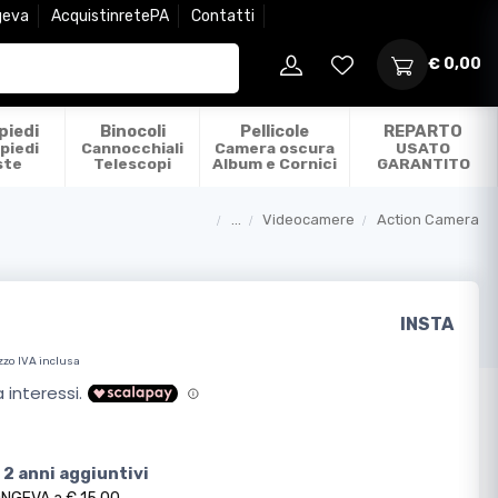
geva
AcquistinretePA
Contatti
€ 0,00
piedi
Binocoli
Pellicole
REPARTO
piedi
Cannocchiali
Camera oscura
USATO
ste
Telescopi
Album e Cornici
GARANTITO
...
Videocamere
Action Camera
Categorie
INSTA
zzo IVA inclusa
 2 anni aggiuntivi