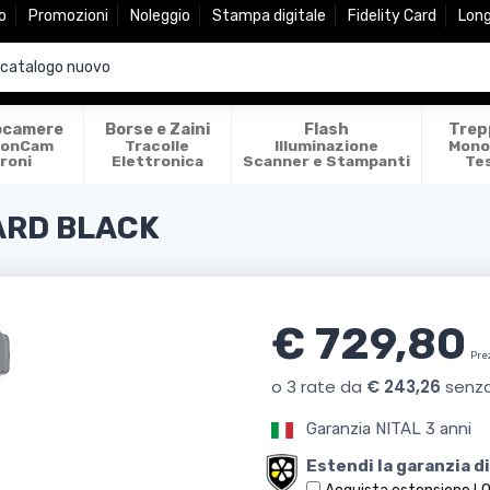
o
Promozioni
Noleggio
Stampa digitale
Fidelity Card
Lon
ocamere
Borse e Zaini
Flash
Trep
ionCam
Tracolle
Illuminazione
Mono
roni
Elettronica
Scanner e Stampanti
Te
ARD BLACK
€ 729,80
Pre
Garanzia NITAL 3 anni
Estendi la garanzia di