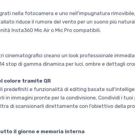
grati nella fotocamera e uno nell'impugnatura rimovibile,
stallato riduce il rumore del vento per un suono più natura
nità Insta360 Mic Air o Mic Pro compatibili.
i filtri cinematografici creano un look professionale immedia
 a 14 stop di gamma dinamica per luci, ombre e dettagli crom
l colore tramite QR
 predefiniti e funzionalità di editing basate sull'intellige
i in immagini pronte per la condivisione. Condividi i tuoi 
Ultra di scansionarli direttamente con l'obiettivo della pr
utto il giorno e memoria interna