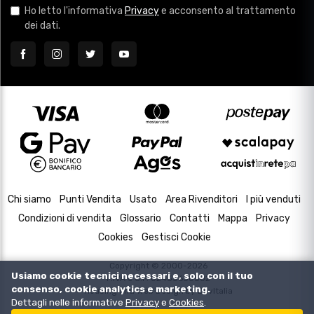
Ho letto l'informativa
Privacy
e acconsento al trattamento
dei dati.
Chi siamo
Punti Vendita
Usato
Area Rivenditori
I più venduti
Condizioni di vendita
Glossario
Contatti
Mappa
Privacy
Cookies
Gestisci Cookie
Copyright © 2000-2026
Usiamo cookie tecnici necessari e, solo con il tuo
P.IVA e C.F. 02433630502
consenso, cookie analytics e marketing.
Housing and Web Design by
DevItalia
Dettagli nelle informative
Privacy
e
Cookies
.