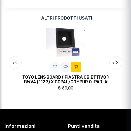
ALTRI PRODOTTI USATI
Slide precedente
Slide 
‹
›
FLEX
TOYO LENS BOARD ( PIASTRA OBIETTIVO )
MAMI
LBWVA (1129) X COPAL/COMPUR 0..PARI AL
(
NUOVO
€ 69,00
Informazioni
Punti vendita