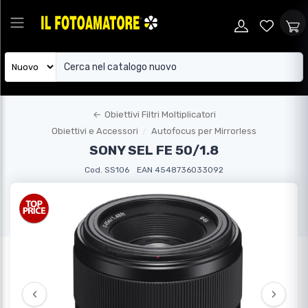
←
Obiettivi Filtri Moltiplicatori
Obiettivi e Accessori
Autofocus per Mirrorless
SONY SEL FE 50/1.8
Cod. SS106
EAN 4548736033092
‹
›