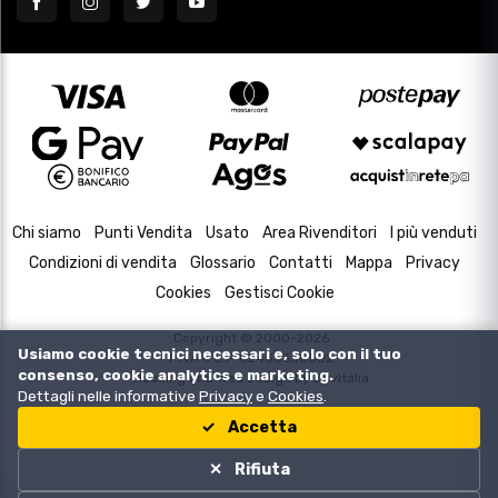
Chi siamo
Punti Vendita
Usato
Area Rivenditori
I più venduti
Condizioni di vendita
Glossario
Contatti
Mappa
Privacy
Cookies
Gestisci Cookie
Copyright © 2000-2026
Usiamo cookie tecnici necessari e, solo con il tuo
P.IVA e C.F. 02433630502
consenso, cookie analytics e marketing.
Housing and Web Design by
DevItalia
Dettagli nelle informative
Privacy
e
Cookies
.
Accetta
Rifiuta