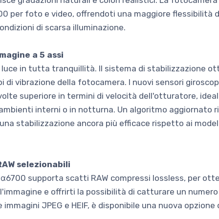
ce gradazioni naturali e colori realistici. La fotocamera
00 per foto e video, offrendoti una maggiore flessibilità d
 condizioni di scarsa illuminazione.
mmagine a 5 assi
uce in tutta tranquillità. Il sistema di stabilizzazione o
pi di vibrazione della fotocamera. I nuovi sensori giroscop
olte superiore in termini di velocità dell'otturatore, ide
mbienti interni o in notturna. Un algoritmo aggiornato ril
 una stabilizzazione ancora più efficace rispetto ai modelli
AW selezionabili
, α6700 supporta scatti RAW compressi lossless, per ot
'immagine e offrirti la possibilità di catturare un numero
 le immagini JPEG e HEIF, è disponibile una nuova opzione 