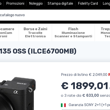
o
Promozioni
Noleggio
Stampa digitale
Fidelity Card
Lon
ocamere
Borse e Zaini
Flash
Trep
ionCam
Tracolle
Illuminazione
Mono
roni
Elettronica
Scanner e Stampanti
Te
135 OSS (ILCE6700MB)
Prezzo di listino
€ 2.049,00
€ 1899,01
Garanzia SONY 2+1 (+1 pr