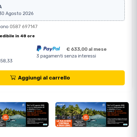
A
l 30 Agosto 2026
efono
0587 697147
edibile in 48 ore
€ 633,00 al mese
3 pagamenti senza interessi
158,33
Aggiungi al carrello