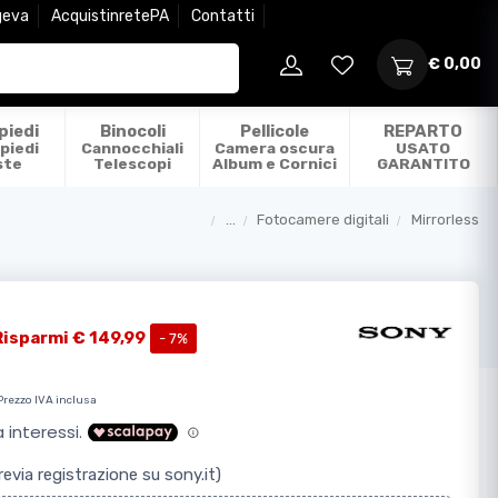
geva
AcquistinretePA
Contatti
€ 0,00
piedi
Binocoli
Pellicole
REPARTO
piedi
Cannocchiali
Camera oscura
USATO
ste
Telescopi
Album e Cornici
GARANTITO
...
Fotocamere digitali
Mirrorless
Categorie
Risparmi € 149,99
- 7%
Prezzo IVA inclusa
evia registrazione su sony.it)