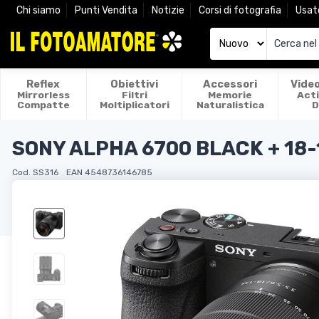
Chi siamo
Punti Vendita
Notizie
Corsi di fotografia
Usat
Reflex
Obiettivi
Accessori
Vide
Mirrorless
Filtri
Memorie
Act
Compatte
Moltiplicatori
Naturalistica
D
SONY ALPHA 6700 BLACK + 18-
Cod. SS316
EAN 4548736146785