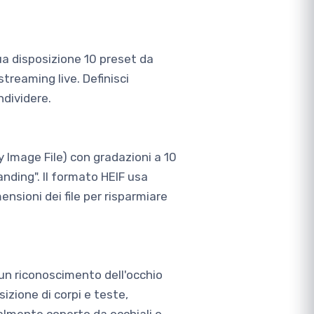
ua disposizione 10 preset da
treaming live. Definisci
ndividere.
y Image File) con gradazioni a 10
banding". Il formato HEIF usa
nsioni dei file per risparmiare
un riconoscimento dell'occhio
zione di corpi e teste,