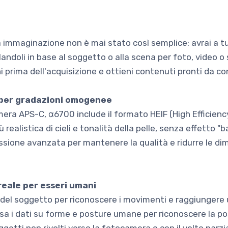
a immaginazione non è mai stato così semplice: avrai a t
andoli in base al soggetto o alla scena per foto, video o s
i prima dell'acquisizione e ottieni contenuti pronti da co
t per gradazioni omogenee
mera APS-C, α6700 include il formato HEIF (High Efficienc
ù realistica di cieli e tonalità della pelle, senza effetto "
ione avanzata per mantenere la qualità e ridurre le dime
eale per esseri umani
 del soggetto per riconoscere i movimenti e raggiungere 
 i dati su forme e posture umane per riconoscere la posi