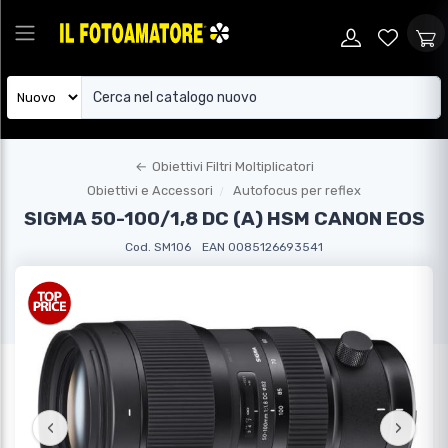
←
Obiettivi Filtri Moltiplicatori
Obiettivi e Accessori
Autofocus per reflex
SIGMA 50-100/1,8 DC (A) HSM CANON EOS
Cod. SM106
EAN 0085126693541
‹
›