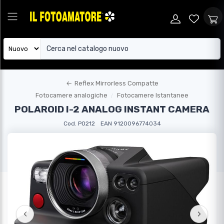
←
Reflex Mirrorless Compatte
Fotocamere analogiche
Fotocamere Istantanee
POLAROID I-2 ANALOG INSTANT CAMERA
Cod. PO212
EAN 9120096774034
‹
›