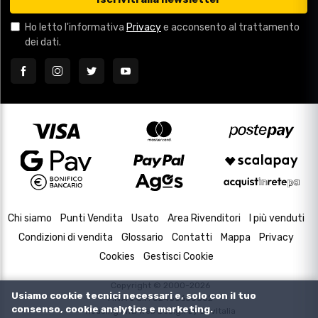
Ho letto l'informativa
Privacy
e acconsento al trattamento
dei dati.
Chi siamo
Punti Vendita
Usato
Area Rivenditori
I più venduti
Condizioni di vendita
Glossario
Contatti
Mappa
Privacy
Cookies
Gestisci Cookie
Copyright © 2000-2026
Usiamo cookie tecnici necessari e, solo con il tuo
P.IVA e C.F. 02433630502
consenso, cookie analytics e marketing.
Housing and Web Design by
DevItalia