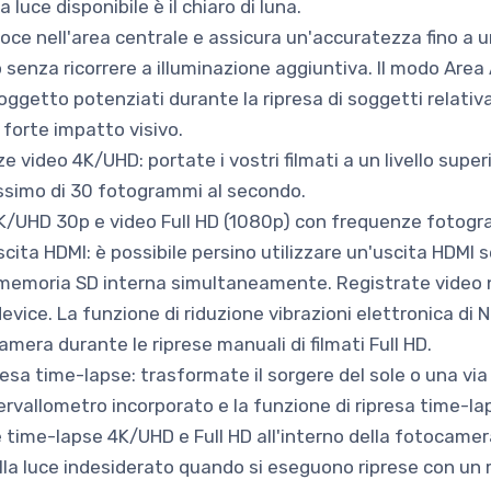
luce disponibile è il chiaro di luna.
roce nell'area centrale e assicura un'accuratezza fino a
io senza ricorrere a illuminazione aggiuntiva. Il modo Are
ggetto potenziati durante la ripresa di soggetti relativa
 forte impatto visivo.
e video 4K/UHD: portate i vostri filmati a un livello super
assimo di 30 fotogrammi al secondo.
4K/UHD 30p e video Full HD (1080p) con frequenze fotogr
cita HDMI: è possibile persino utilizzare un'uscita HDMI
i memoria SD interna simultaneamente. Registrate video 
device. La funzione di riduzione vibrazioni elettronica di
mera durante le riprese manuali di filmati Full HD.
sa time-lapse: trasformate il sorgere del sole o una via
tervallometro incorporato e la funzione di ripresa time-l
se time-lapse 4K/UHD e Full HD all'interno della fotocame
della luce indesiderato quando si eseguono riprese con u