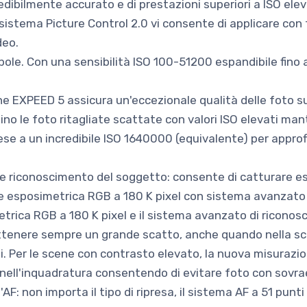
ibilmente accurato e di prestazioni superiori a ISO eleva
istema Picture Control 2.0 vi consente di applicare con fa
deo.
ebole. Con una sensibilità ISO 100-51200 espandibile fino 
ne EXPEED 5 assicura un'eccezionale qualità delle foto su 
no le foto ritagliate scattate con valori ISO elevati man
ese a un incredibile ISO 1640000 (equivalente) per approf
e riconoscimento del soggetto: consente di catturare es
e esposimetrica RGB a 180 K pixel con sistema avanzato
etrica RGB a 180 K pixel e il sistema avanzato di ricon
ottenere sempre un grande scatto, anche quando nella sc
. Per le scene con contrasto elevato, la nuova misurazio
i nell'inquadratura consentendo di evitare foto con sovrae
AF: non importa il tipo di ripresa, il sistema AF a 51 punti