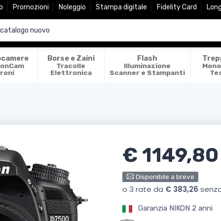
o
Promozioni
Noleggio
Stampa digitale
Fidelity Card
Lon
ocamere
Borse e Zaini
Flash
Trep
ionCam
Tracolle
Illuminazione
Mono
roni
Elettronica
Scanner e Stampanti
Te
€ 1149,80
Disponibile a breve
Garanzia NIKON 2 anni