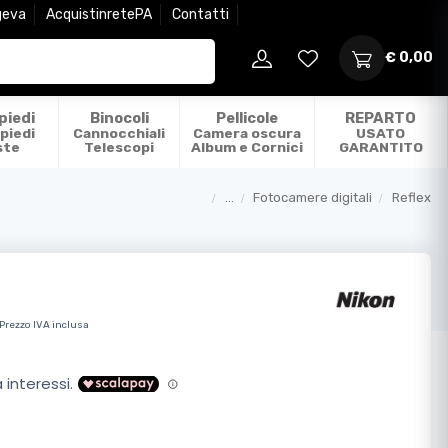
geva
AcquistinretePA
Contatti
€ 0,00
piedi
Binocoli
Pellicole
REPARTO
piedi
Cannocchiali
Camera oscura
USATO
ste
Telescopi
Album e Cornici
GARANTITO
...
Fotocamere digitali
Reflex
Categorie
Prezzo IVA inclusa