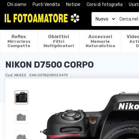
Chi siamo
Punti Vendita
Notizie
Corsi di fotografia
Usat
Reflex
Obiettivi
Accessori
Vide
Mirrorless
Filtri
Memorie
Act
Compatte
Moltiplicatori
Naturalistica
D
NIKON D7500 CORPO
Cod. NK423
EAN 0018208953479