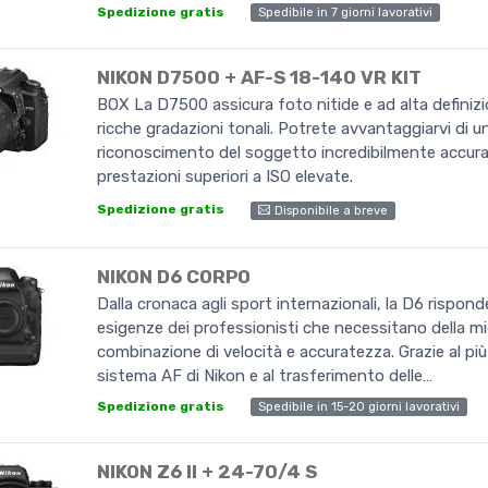
Spedibile in 7 giorni lavorativi
Spedizione gratis
NIKON D7500 + AF-S 18-140 VR KIT
BOX La D7500 assicura foto nitide e ad alta definiz
ricche gradazioni tonali. Potrete avvantaggiarvi di u
riconoscimento del soggetto incredibilmente accura
prestazioni superiori a ISO elevate.
Spedizione gratis
Disponibile a breve
NIKON D6 CORPO
Dalla cronaca agli sport internazionali, la D6 risponde
esigenze dei professionisti che necessitano della mi
combinazione di velocità e accuratezza. Grazie al pi
sistema AF di Nikon e al trasferimento delle…
Spedibile in 15-20 giorni lavorativi
Spedizione gratis
NIKON Z6 II + 24-70/4 S