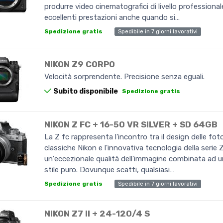
produrre video cinematografici di livello professional
eccellenti prestazioni anche quando si…
Spedibile in 7 giorni lavorativi
Spedizione gratis
NIKON Z9 CORPO
Velocità sorprendente. Precisione senza eguali.
Subito disponibile
Spedizione gratis
NIKON Z FC + 16-50 VR SILVER + SD 64GB
La Z fc rappresenta l'incontro tra il design delle fo
classiche Nikon e l'innovativa tecnologia della serie 
un'eccezionale qualità dell'immagine combinata ad u
stile puro. Dovunque scatti, qualsiasi…
Spedibile in 7 giorni lavorativi
Spedizione gratis
NIKON Z7 II + 24-120/4 S