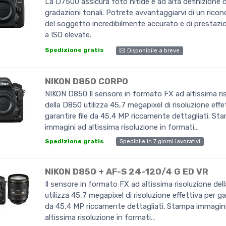
La D7500 assicura foto nitide e ad alta definizione 
gradazioni tonali. Potrete avvantaggiarvi di un ric
del soggetto incredibilmente accurato e di prestazio
a ISO elevate.
Spedizione gratis
Disponibile a breve
NIKON D850 CORPO
NIKON D850 Il sensore in formato FX ad altissima ri
della D850 utilizza 45,7 megapixel di risoluzione effe
garantire file da 45,4 MP riccamente dettagliati. St
immagini ad altissima risoluzione in formati…
Spedibile in 7 giorni lavorativi
Spedizione gratis
NIKON D850 + AF-S 24-120/4 G ED VR
Il sensore in formato FX ad altissima risoluzione de
utilizza 45,7 megapixel di risoluzione effettiva per gar
da 45,4 MP riccamente dettagliati. Stampa immagin
altissima risoluzione in formati…