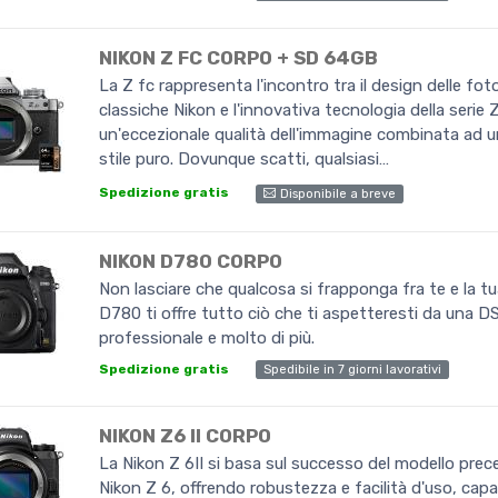
NIKON Z FC CORPO + SD 64GB
La Z fc rappresenta l'incontro tra il design delle fo
classiche Nikon e l'innovativa tecnologia della serie 
un'eccezionale qualità dell'immagine combinata ad u
stile puro. Dovunque scatti, qualsiasi…
Spedizione gratis
Disponibile a breve
NIKON D780 CORPO
Non lasciare che qualcosa si frapponga fra te e la tu
D780 ti offre tutto ciò che ti aspetteresti da una DSL
professionale e molto di più.
Spedibile in 7 giorni lavorativi
Spedizione gratis
NIKON Z6 II CORPO
La Nikon Z 6II si basa sul successo del modello prec
Nikon Z 6, offrendo robustezza e facilità d'uso, capa