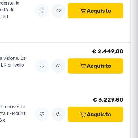
edente, la
cità di
Acquisto
e ed
€ 2.449,80
a visione. La
R di livello
Acquisto
€ 3.229,80
 ti consente
netta F-Mount
Acquisto
S e