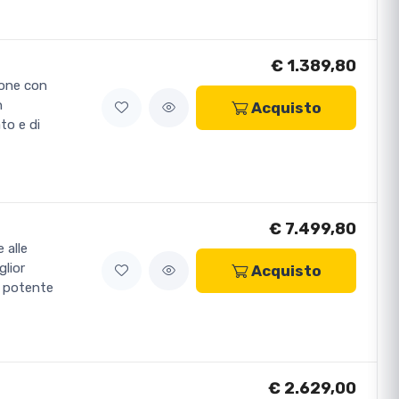
€ 1.389,80
ione con
n
Acquisto
to e di
€ 7.499,80
 alle
glior
Acquisto
ù potente
€ 2.629,00