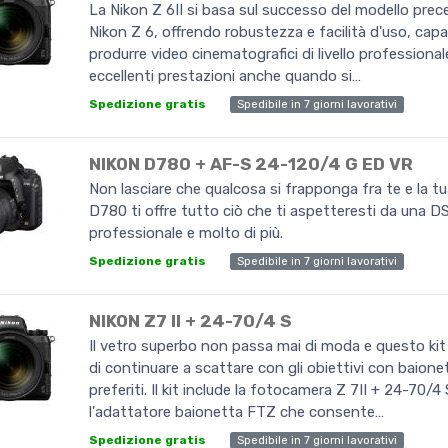
La Nikon Z 6II si basa sul successo del modello prec
Nikon Z 6, offrendo robustezza e facilità d'uso, capa
produrre video cinematografici di livello professional
eccellenti prestazioni anche quando si…
Spedibile in 7 giorni lavorativi
Spedizione gratis
NIKON D780 + AF-S 24-120/4 G ED VR
Non lasciare che qualcosa si frapponga fra te e la tu
D780 ti offre tutto ciò che ti aspetteresti da una DSL
professionale e molto di più.
Spedibile in 7 giorni lavorativi
Spedizione gratis
NIKON Z7 II + 24-70/4 S
Il vetro superbo non passa mai di moda e questo kit
di continuare a scattare con gli obiettivi con baio
preferiti. Il kit include la fotocamera Z 7II + 24-70/4 
l'adattatore baionetta FTZ che consente…
Spedibile in 7 giorni lavorativi
Spedizione gratis