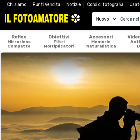
Chi siamo
Punti Vendita
Notizie
Corsi di fotografia
Usat
Reflex
Obiettivi
Accessori
Vide
Mirrorless
Filtri
Memorie
Act
Compatte
Moltiplicatori
Naturalistica
D