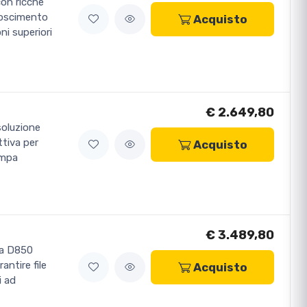
con ricche
onoscimento
Acquisto
ni superiori
€ 2.649,80
soluzione
ttiva per
Acquisto
ampa
€ 3.489,80
lla D850
antire file
Acquisto
i ad