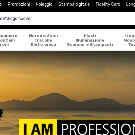
o
Promozioni
Noleggio
Stampa digitale
Fidelity Card
Lon
ocamere
Borse e Zaini
Flash
Trep
ionCam
Tracolle
Illuminazione
Mono
roni
Elettronica
Scanner e Stampanti
Te