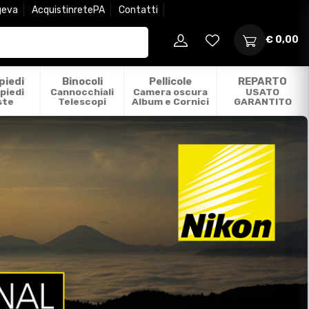
geva
AcquistinretePA
Contatti
€ 0,00
piedi
Binocoli
Pellicole
REPARTO
piedi
Cannocchiali
Camera oscura
USATO
ste
Telescopi
Album e Cornici
GARANTITO