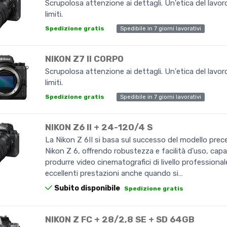
Scrupolosa attenzione ai dettagli. Un'etica del lavo
limiti.
Spedibile in 7 giorni lavorativi
Spedizione gratis
NIKON Z7 II CORPO
Scrupolosa attenzione ai dettagli. Un'etica del lavo
limiti.
Spedibile in 7 giorni lavorativi
Spedizione gratis
NIKON Z6 II + 24-120/4 S
La Nikon Z 6II si basa sul successo del modello prec
Nikon Z 6, offrendo robustezza e facilità d'uso, capa
produrre video cinematografici di livello professional
eccellenti prestazioni anche quando si…
Subito disponibile
Spedizione gratis
NIKON Z FC + 28/2,8 SE + SD 64GB