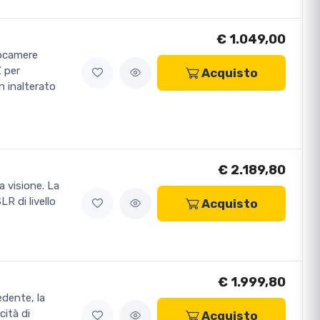
€ 1.049,00
tocamere
Z per
Acquisto
n inalterato
€ 2.189,80
a visione. La
R di livello
Acquisto
€ 1.999,80
edente, la
cità di
Acquisto