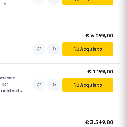
e ed
€ 6.099,00
Acquisto
€ 1.199,00
tocamere
Z per
Acquisto
n inalterato
€ 3.549,80