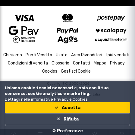
Chi siamo
Punti Vendita
Usato
Area Rivenditori
I più venduti
Condizioni di vendita
Glossario
Contatti
Mappa
Privacy
Cookies
Gestisci Cookie
Copyright © 2000-2026
Usiamo cookie tecnici necessari e, solo con il tuo
P.IVA e C.F. 02433630502
consenso, cookie analytics e marketing.
Housing and Web Design by
DevItalia
Dettagli nelle informative
Privacy
e
Cookies
.
Accetta
Rifiuta
⚙️ Preferenze