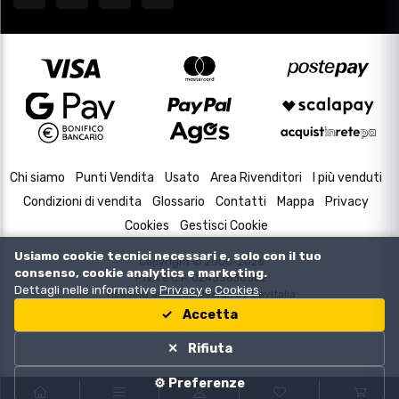
Chi siamo
Punti Vendita
Usato
Area Rivenditori
I più venduti
Condizioni di vendita
Glossario
Contatti
Mappa
Privacy
Cookies
Gestisci Cookie
Usiamo cookie tecnici necessari e, solo con il tuo
Copyright © 2000-2026
consenso, cookie analytics e marketing.
P.IVA e C.F. 02433630502
Dettagli nelle informative
Privacy
e
Cookies
.
Housing and Web Design by
DevItalia
Accetta
Rifiuta
⚙️ Preferenze