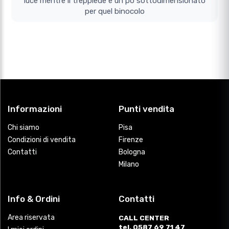
luce mentre il treppiede e un po sottodimensionato
per quel binocolo
Informazioni
Punti vendita
Chi siamo
Pisa
Condizioni di vendita
Firenze
Contatti
Bologna
Milano
Info & Ordini
Contatti
Area riservata
CALL CENTER
tel. 0587 69 71 47