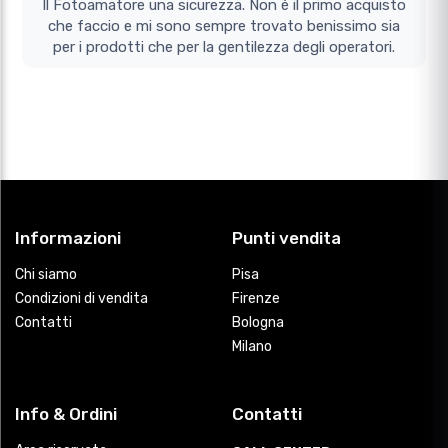
Il Fotoamatore una sicurezza. Non è il primo acquisto
che faccio e mi sono sempre trovato benissimo sia
per i prodotti che per la gentilezza degli operatori.
Informazioni
Punti vendita
Chi siamo
Pisa
Condizioni di vendita
Firenze
Contatti
Bologna
Milano
Info & Ordini
Contatti