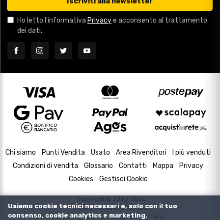
Iscriviti alla newsletter
Ho letto l'informativa
Privacy
e acconsento al trattamento
dei dati.
Chi siamo
Punti Vendita
Usato
Area Rivenditori
I più venduti
Condizioni di vendita
Glossario
Contatti
Mappa
Privacy
Cookies
Gestisci Cookie
Copyright © 2000-2026
Usiamo cookie tecnici necessari e, solo con il tuo
P.IVA e C.F. 02433630502
consenso, cookie analytics e marketing.
Housing and Web Design by
DevItalia