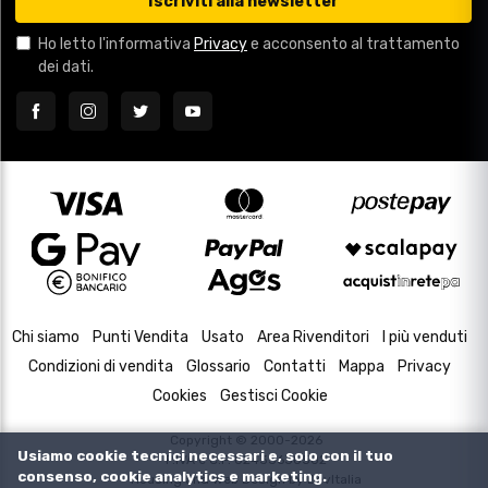
Iscriviti alla newsletter
Ho letto l'informativa
Privacy
e acconsento al trattamento
dei dati.
Chi siamo
Punti Vendita
Usato
Area Rivenditori
I più venduti
Condizioni di vendita
Glossario
Contatti
Mappa
Privacy
Cookies
Gestisci Cookie
Copyright © 2000-2026
Usiamo cookie tecnici necessari e, solo con il tuo
P.IVA e C.F. 02433630502
consenso, cookie analytics e marketing.
Housing and Web Design by
DevItalia