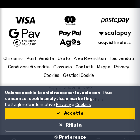
Chi siamo
Punti Vendita
Usato
Area Rivenditori
I più venduti
Condizioni di vendita
Glossario
Contatti
Mappa
Privacy
Cookies
Gestisci Cookie
Copyright © 2000-2026
Usiamo cookie tecnici necessari e, solo con il tuo
P.IVA e C.F. 02433630502
consenso, cookie analytics e marketing.
Housing and Web Design by
DevItalia
Dettagli nelle informative
Privacy
e
Cookies
.
Accetta
Rifiuta
⚙️ Preferenze