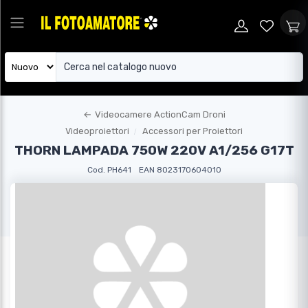
←
Videocamere ActionCam Droni
Videoproiettori
Accessori per Proiettori
THORN LAMPADA 750W 220V A1/256 G17T
Cod. PH641
EAN 8023170604010