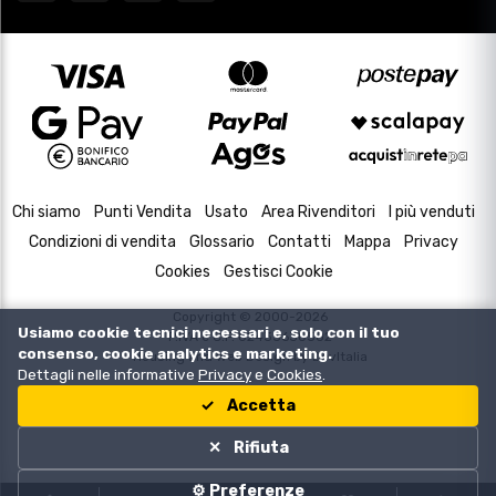
Chi siamo
Punti Vendita
Usato
Area Rivenditori
I più venduti
Condizioni di vendita
Glossario
Contatti
Mappa
Privacy
Cookies
Gestisci Cookie
Copyright © 2000-2026
Usiamo cookie tecnici necessari e, solo con il tuo
P.IVA e C.F. 02433630502
consenso, cookie analytics e marketing.
Housing and Web Design by
DevItalia
Dettagli nelle informative
Privacy
e
Cookies
.
Accetta
Rifiuta
⚙️ Preferenze