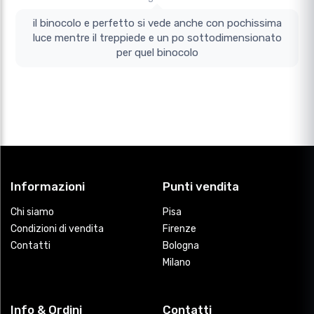
il binocolo e perfetto si vede anche con pochissima
luce mentre il treppiede e un po sottodimensionato
per quel binocolo
Informazioni
Punti vendita
Chi siamo
Pisa
Condizioni di vendita
Firenze
Contatti
Bologna
Milano
Info & Ordini
Contatti