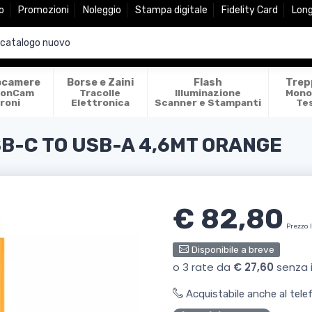
o
Promozioni
Noleggio
Stampa digitale
Fidelity Card
Lon
ocamere
Borse e Zaini
Flash
Trep
ionCam
Tracolle
Illuminazione
Mono
roni
Elettronica
Scanner e Stampanti
Te
B-C TO USB-A 4,6MT ORANGE
€ 82,80
Prezzo 
Disponibile a breve
Acquistabile anche al tel