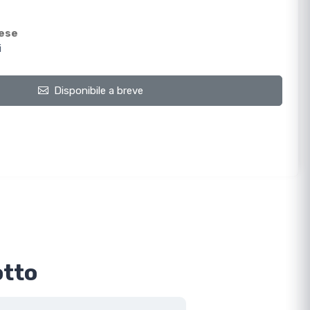
mese
i
Disponibile a breve
otto