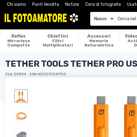
Chi siamo
Punti Vendita
Notizie
Corsi di fotografia
Usat
Reflex
Obiettivi
Accessori
Vide
Mirrorless
Filtri
Memorie
Act
Compatte
Moltiplicatori
Naturalistica
D
TETHER TOOLS TETHER PRO US
Cod. DV834
EAN 4251070341753