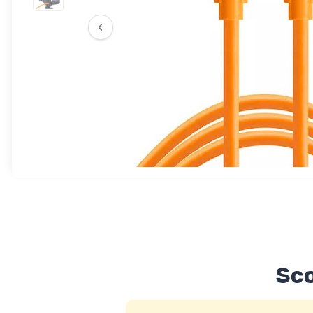
‹
Sco