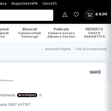
geva
AcquistinretePA
Contatti
€ 0,00
piedi
Binocoli
Pellicole
REPARTO
piedi
Cannocchiali
Camera oscura
USATO
ste
Telescopi
Album e Cornici
GARANTITO
...
Accessori Digital
Cavi di Connessione
Categorie
VARIE
IVA inclusa
efono
0587 697147