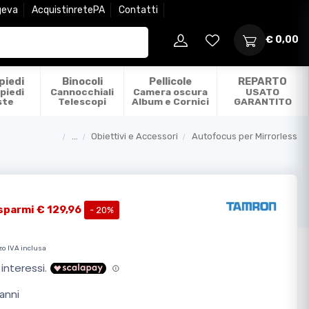
geva
AcquistinretePA
Contatti
€ 0,00
piedi
Binocoli
Pellicole
REPARTO
piedi
Cannocchiali
Camera oscura
USATO
ste
Telescopi
Album e Cornici
GARANTITO
...
Obiettivi e Accessori
Autofocus per Mirrorless
Categorie
sparmi € 129,96
- 20%
zo IVA inclusa
anni