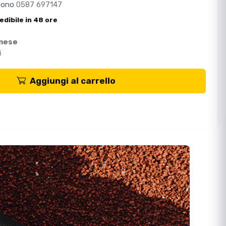
efono
0587 697147
edibile in 48 ore
 mese
i
Aggiungi al carrello