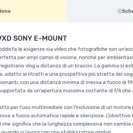
ione
Sch
I VXD SONY E-MOUNT
soddisfa le esigenze sia video che fotografiche con un'e
rfetta per ampi campi di visione, nonché per ambientazi
 registrano vlog a distanza di un braccio. La gamma si e
 adatto ai ritratti e una prospettiva più stretta dei sogg
sionanti, con una distanza minima di messa a fuoco di 19
supportata da un'apertura massima costante di f/4 che aiu
datto per l'uso multimediale con l'inclusione di un motor
messa a fuoco automatica rapide e silenziose. L'obiettiv
il che significa che la lunghezza complessiva non cambia 
re quando si lavora con uno stabilizzatore gimbal.