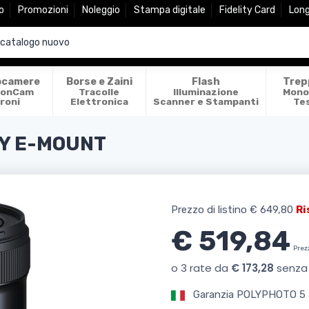
o
Promozioni
Noleggio
Stampa digitale
Fidelity Card
Lon
ocamere
Borse e Zaini
Flash
Trep
ionCam
Tracolle
Illuminazione
Mono
roni
Elettronica
Scanner e Stampanti
Te
ONY E-MOUNT
Prezzo di listino
€ 649,80
Ri
€ 519,84
Prez
Garanzia POLYPHOTO 5 