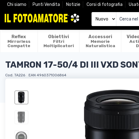
Chi siamo
Punti Vendita
Notizie
Corsi di fotografia
Usat
Reflex
Obiettivi
Accessori
Vide
Mirrorless
Filtri
Memorie
Act
Compatte
Moltiplicatori
Naturalistica
D
TAMRON 17-50/4 DI III VXD S
Cod. TA226
EAN 4960371006864